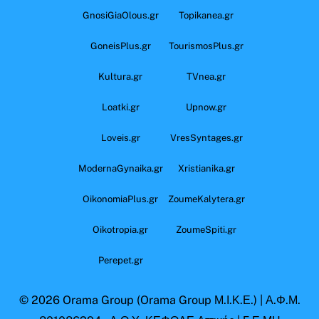
GnosiGiaOlous.gr
Topikanea.gr
GoneisPlus.gr
TourismosPlus.gr
Kultura.gr
TVnea.gr
Loatki.gr
Upnow.gr
Loveis.gr
VresSyntages.gr
ModernaGynaika.gr
Xristianika.gr
OikonomiaPlus.gr
ZoumeKalytera.gr
Oikotropia.gr
ZoumeSpiti.gr
Perepet.gr
© 2026
Orama Group
(Orama Group Μ.Ι.Κ.Ε.) | Α.Φ.Μ.