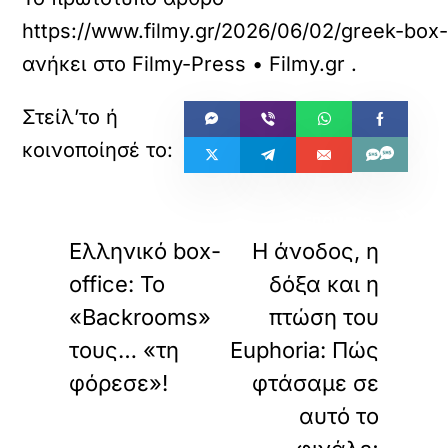
https://www.filmy.gr/2026/06/02/greek-bo
ανήκει στο
Filmy-Press • Filmy.gr
.
«
»
ΠΡΟΗΓΟΥΜΕΝΟ
ΕΠΟΜΕΝΟ
Ελληνικό box-
Η άνοδος, η
office: Το
δόξα και η
«Backrooms»
πτώση του
τους… «τη
Euphoria: Πώς
φόρεσε»!
φτάσαμε σε
αυτό το