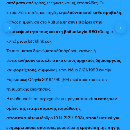
αυτόματα
από τρίτες, ελληνικές και μη, ιστοσελίδες. Οι
ιστοσελίδες αυτές, ως πηγές,
ωφελούνται από κάθε προβολή
,
καθώς η εμφάνιση στο Kultura.gr
συνεισφέρει στην
‹
›
επισκεψιμότητά τους και στη βαθμολογία SEO
(Google
κ.λπ.) μέσω backlink κοκ.
Τα πνευματικά δικαιώματα κάθε άρθρου, εικόνας ή
βίντεο
ανήκουν αποκλειστικά στους αρχικούς δημιουργούς
και φορείς τους
, σύμφωνα με τον Νόμο 2121/1993 και την
Ευρωπαϊκή Οδηγία 2019/790 (ΕΕ) περί προστασίας της
πνευματικής ιδιοκτησίας.
Η αναδημοσίευση περιεχομένου πραγματοποιείται
εντός των
ορίων της επιτρεπόμενης παράθεσης
αποσπασμάτων
(άρθρο 19 Ν. 2121/1993),
αποκλειστικά για
ενημερωτικούς σκοπούς
, με αυτόματη
εμφάνιση της πηγής