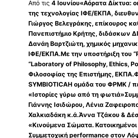
Από τις
4 Ιουνίου«Αόρατα Δίκτυα: o
της τεχνολογίας ΙΦΕ/ΕΚΠΑ, διευθυν
Γιώργος Βελεγράκης, επίκουρος κα
Πανεπιστήμιο Κρήτης, διδάσκων ΔΠΜ
Δανάη Βαρτζιώτη, χημικός μηχανικ
ΙΦΕ/ΕΚΠΑ.Με την υποστήριξη του “Re
“Laboratory of Philosophy, Ethics, 
Φιλοσοφίας της Επιστήμης, ΕΚΠΑ.
SYMBIOTICAΗ ομάδα του ΦΡΜΚ / π
«Ιστορίες γύρω από τη φωτιά»Συμ
Γιάννης Ισιδώρου, Λένια Ζαφειροπ
Χαλκιαδάκη κ.ά.Άννα Τζάκου & Δέ
«Κινούμενα Σώματα. Κατοικημένοι
Συμμετοχική performance στον Λό