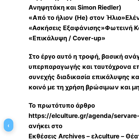
Ανηψητάκη και Simon Riedler)
«Από το ήλιον (He) στον Ήλιο»Ελ
«Ασκήσεις Εξαφάνισης»Φωτεινή Κ
«Επικάλυψη / Cover-up»
Στο έργο αυτό η τροφή, βασική ανά
υπερπαραγωγής και ταυτόχρονα επ
συνεχής διαδικασία επικάλυψης κ
κοινό με τη χρήση βρώσιμων και μ
Το πρωτότυπο άρθρο
https://elculture.gr/agenda/servare
‹
ανήκει στο
Εκθέσεις Archives – ελculture – Θέ