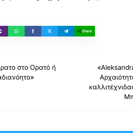
Share
όρατο στο Ορατό ή
«Aleksandr
αδιανόητο»
Αρχαιότητ
καλλιτέχνιδα
Μπ