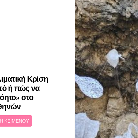
λιματική Κρίση
τό ή πώς να
όητο» στο
Αθηνών
Η ΚΕΙΜΕΝΟΥ