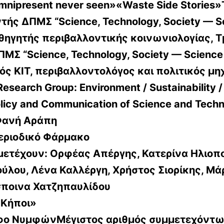
mnipresent never seen»«Waste Side Stories
τής ΔΠΜΣ “Science, Technology, Society — Sc
θηγητής περιβαλλοντικής κοινωνιολογίας, Τ
Σ “Science, Technology, Society — Science 
ός KIT, περιβαλλοντολόγος και πολιτικός μ
search Group: Environment / Sustainability /
Policy and Communication of Science and Tech
Φανή Αράπη
εριοδικό Φάρμακο
μετέχουν: Ορφέας Απέργης, Κατερίνα Ηλιοπ
ούλου, Λένα Καλλέργη, Χρήστος Σιορίκης, Μά
σποινα Χατζηπαυλίδου
 Κήποι»
φο ΝυμφώνΜέγιστος αριθμός συμμετεχόντων