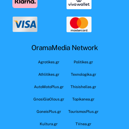
OramaMedia Network
Agrotikes.gr
Politikes.gr
Athlitikes.gr
Texnologika.gr
AutoMotoPlus.gr
Thisishellas.gr
GnosiGiaOlous.gr
Topikanea.gr
GoneisPlus.gr
TourismosPlus.gr
Kultura.gr
TVnea.gr