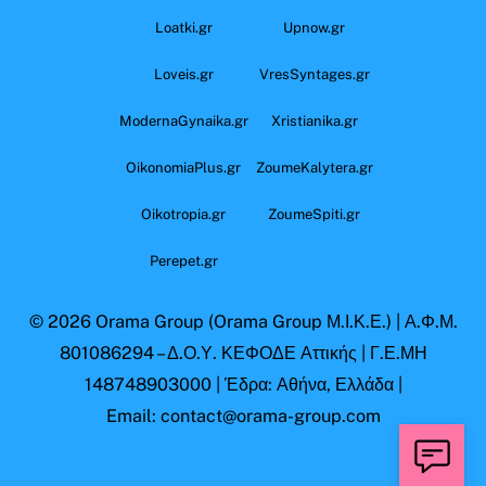
Loatki.gr
Upnow.gr
Loveis.gr
VresSyntages.gr
ModernaGynaika.gr
Xristianika.gr
OikonomiaPlus.gr
ZoumeKalytera.gr
Oikotropia.gr
ZoumeSpiti.gr
Perepet.gr
© 2026
Orama Group
(Orama Group Μ.Ι.Κ.Ε.) | Α.Φ.Μ.
801086294 – Δ.Ο.Υ. ΚΕΦΟΔΕ Αττικής | Γ.Ε.ΜΗ
148748903000 | Έδρα: Αθήνα, Ελλάδα |
Email: contact@orama-group.com