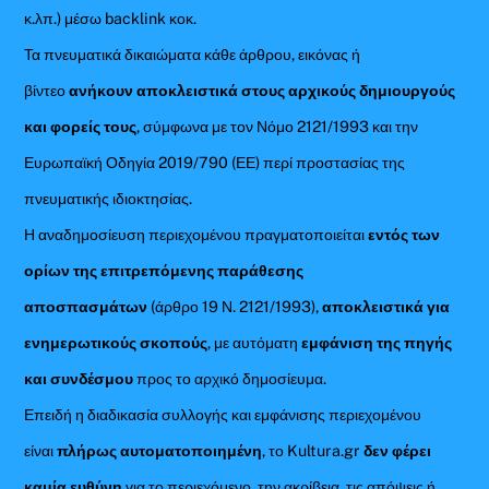
κ.λπ.) μέσω backlink κοκ.
Τα πνευματικά δικαιώματα κάθε άρθρου, εικόνας ή
βίντεο
ανήκουν αποκλειστικά στους αρχικούς δημιουργούς
και φορείς τους
, σύμφωνα με τον Νόμο 2121/1993 και την
Ευρωπαϊκή Οδηγία 2019/790 (ΕΕ) περί προστασίας της
πνευματικής ιδιοκτησίας.
Η αναδημοσίευση περιεχομένου πραγματοποιείται
εντός των
ορίων της επιτρεπόμενης παράθεσης
αποσπασμάτων
(άρθρο 19 Ν. 2121/1993),
αποκλειστικά για
ενημερωτικούς σκοπούς
, με αυτόματη
εμφάνιση της πηγής
και συνδέσμου
προς το αρχικό δημοσίευμα.
Επειδή η διαδικασία συλλογής και εμφάνισης περιεχομένου
είναι
πλήρως αυτοματοποιημένη
, το Kultura.gr
δεν φέρει
καμία ευθύνη
για το περιεχόμενο, την ακρίβεια, τις απόψεις ή