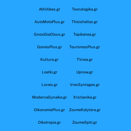
Athlitikes.gr
Texnologika.gr
AutoMotoPlus.gr
Thisishellas.gr
GnosiGiaOlous.gr
Topikanea.gr
GoneisPlus.gr
TourismosPlus.gr
Kultura.gr
TVnea.gr
Loatki.gr
Upnow.gr
Loveis.gr
VresSyntages.gr
ModernaGynaika.gr
Xristianika.gr
OikonomiaPlus.gr
ZoumeKalytera.gr
Oikotropia.gr
ZoumeSpiti.gr