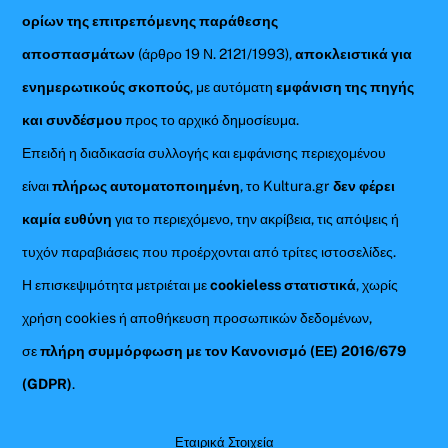
ορίων της επιτρεπόμενης παράθεσης
αποσπασμάτων
(άρθρο 19 Ν. 2121/1993),
αποκλειστικά για
ενημερωτικούς σκοπούς
, με αυτόματη
εμφάνιση της πηγής
και συνδέσμου
προς το αρχικό δημοσίευμα.
Επειδή η διαδικασία συλλογής και εμφάνισης περιεχομένου
είναι
πλήρως αυτοματοποιημένη
, το Kultura.gr
δεν φέρει
καμία ευθύνη
για το περιεχόμενο, την ακρίβεια, τις απόψεις ή
τυχόν παραβιάσεις που προέρχονται από τρίτες ιστοσελίδες.
Η επισκεψιμότητα μετριέται με
cookieless στατιστικά
, χωρίς
χρήση cookies ή αποθήκευση προσωπικών δεδομένων,
σε
πλήρη συμμόρφωση με τον Κανονισμό (ΕΕ) 2016/679
(GDPR)
.
Εταιρικά Στοιχεία