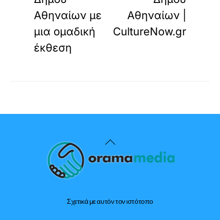
Αθηναίων με
Αθηναίων |
μια ομαδική
CultureNow.gr
έκθεση
Back
To
Top
Σχετικά με αυτόν τον ιστότοπο