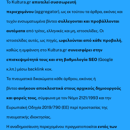
Το Kultura.gr
αποτελεί συσσωρευτή
περιεχομένου
(aggregator), ως εκ τούτου τα άρθρα, εικόνες και
τυχόν ενσωματωμένα βίντεο
συλλεγονται και προβάλλονται
αυτόματα
από τρίτες, ελληνικές και μη, ιστοσελίδες. Οι
ιστοσελίδες αυτές, ως πηγές,
ωφελούνται από κάθε προβολή
,
καθώς η εμφάνιση στο Kultura.gr
συνεισφέρει στην
επισκεψιμότητά τους και στη βαθμολογία SEO
(Google
κ.λπ.) μέσω backlink κοκ.
Τα πνευματικά δικαιώματα κάθε άρθρου, εικόνας ή
βίντεο
ανήκουν αποκλειστικά στους αρχικούς δημιουργούς
και φορείς τους
, σύμφωνα με τον Νόμο 2121/1993 και την
Ευρωπαϊκή Οδηγία 2019/790 (ΕΕ) περί προστασίας της
πνευματικής ιδιοκτησίας.
Η αναδημοσίευση περιεχομένου πραγματοποιείται
εντός των