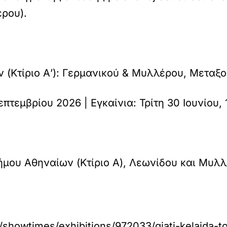
ρου).
(Κτίριο Α’): Γερμανικού & Μυλλέρου, Μεταξο
επτεμβρίου 2026 | Εγκαίνια: Τρίτη 30 Ιουνίου, 
μου Αθηναίων (Κτίριο Α), Λεωνίδου και Μυλλ
howtimes/exhibitions/972033/giati-kelaida-to-