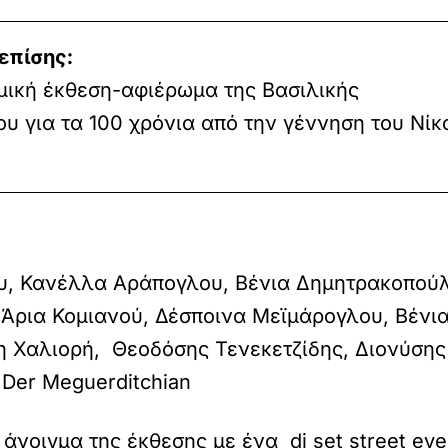
επίσης:
μική έκθεση-αφιέρωμα της Βασιλικής
ου για τα 100 χρόνια από την γέννηση του Νίκ
υ, Κανέλλα Αράπογλου, Βένια Δημητρακοπού
Άρια Κομιανού, Δέσποινα Μεϊμάρογλου, Βένι
 Χαλιορή, Θεοδόσης Τενεκετζίδης, Διονύσης 
na Der Meguerditchian
ο άνοιγμα της έκθεσης με ένα dj set street ev