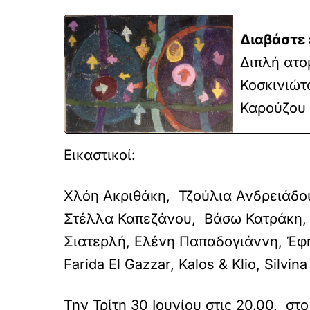
Διαβάστε 
Διπλή ατο
Κοσκινιώτ
Καρούζου
Εικαστικοί:
Χλόη Ακριθάκη, Τζούλια Ανδρειάδο
Στέλλα Καπεζάνου, Βάσω Κατράκη, 
Σιατερλή, Ελένη Παπαδογιάννη, Έφη
Farida El Gazzar, Kalos & Klio, Silvi
Την Τρίτη 30 Ιουνίου στις 20.00, στ