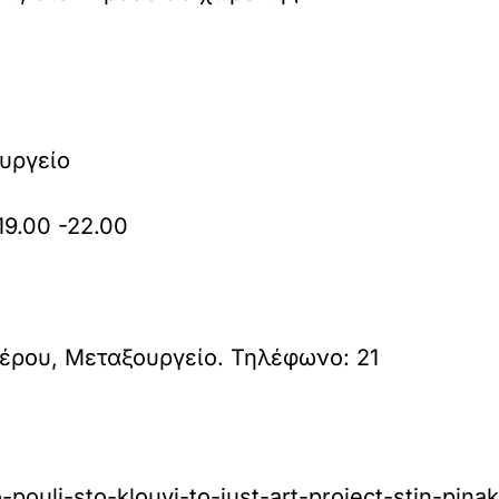
υργείο
19.00 -22.00
έρου, Μεταξουργείο. Τηλέφωνο: 21
pouli-sto-klouvi-to-just-art-project-stin-pin