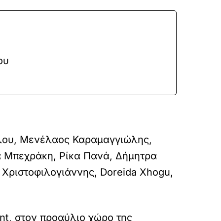
ου
λου, Μενέλαος Καραμαγγιώλης,
α Μπεχράκη, Ρίκα Πανά, Δήμητρα
Χριστοφιλογιάννης, Doreida Xhogu,
ent, στον προαύλιο χώρο της