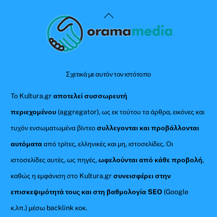
Back
To
Top
Σχετικά με αυτόν τον ιστότοπο
Το Kultura.gr
αποτελεί συσσωρευτή
περιεχομένου
(aggregator), ως εκ τούτου τα άρθρα, εικόνες και
τυχόν ενσωματωμένα βίντεο
συλλεγονται και προβάλλονται
αυτόματα
από τρίτες, ελληνικές και μη, ιστοσελίδες. Οι
ιστοσελίδες αυτές, ως πηγές,
ωφελούνται από κάθε προβολή
,
καθώς η εμφάνιση στο Kultura.gr
συνεισφέρει στην
επισκεψιμότητά τους και στη βαθμολογία SEO
(Google
κ.λπ.) μέσω backlink κοκ.