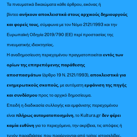
Τα πνευματικά δικαιώματα κάθε άρθρου, εικόνας ή
βίντεο
ανήκουν αποκλειστικά στους αρχικούς δημιουργούς
και φορείς τους
, σύμφωνα με τον Νόμο 2121/1993 και την
Ευρωπαϊκή Οδηγία 2019/790 (ΕΕ) περί προστασίας της
πνευματικής ιδιοκτησίας.
Η αναδημοσίευση περιεχομένου πραγματοποιείται
εντός των
ορίων της επιτρεπόμενης παράθεσης
αποσπασμάτων
(άρθρο 19 Ν. 2121/1993),
αποκλειστικά για
ενημερωτικούς σκοπούς
, με αυτόματη
εμφάνιση της πηγής
και συνδέσμου
προς το αρχικό δημοσίευμα.
Επειδή η διαδικασία συλλογής και εμφάνισης περιεχομένου
είναι
πλήρως αυτοματοποιημένη
, το Kultura.gr
δεν φέρει
καμία ευθύνη
για το περιεχόμενο, την ακρίβεια, τις απόψεις ή
τυχόν παραβιάσεις που προέρχονται από τρίτες ιστοσελίδες.