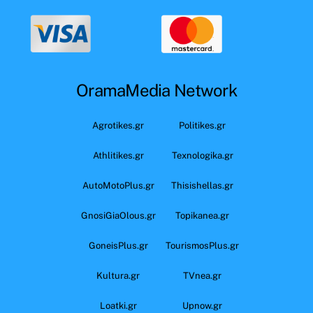
OramaMedia Network
Agrotikes.gr
Politikes.gr
Athlitikes.gr
Texnologika.gr
AutoMotoPlus.gr
Thisishellas.gr
GnosiGiaOlous.gr
Topikanea.gr
GoneisPlus.gr
TourismosPlus.gr
Kultura.gr
TVnea.gr
Loatki.gr
Upnow.gr