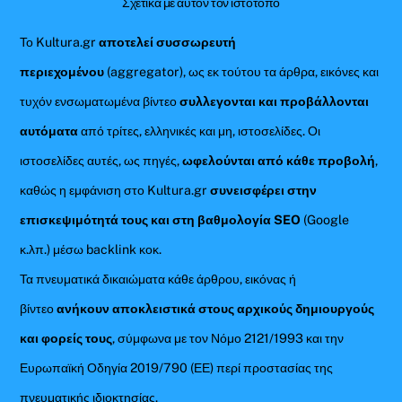
Σχετικά με αυτόν τον ιστότοπο
Το Kultura.gr
αποτελεί συσσωρευτή
περιεχομένου
(aggregator), ως εκ τούτου τα άρθρα, εικόνες και
τυχόν ενσωματωμένα βίντεο
συλλεγονται και προβάλλονται
αυτόματα
από τρίτες, ελληνικές και μη, ιστοσελίδες. Οι
ιστοσελίδες αυτές, ως πηγές,
ωφελούνται από κάθε προβολή
,
καθώς η εμφάνιση στο Kultura.gr
συνεισφέρει στην
επισκεψιμότητά τους και στη βαθμολογία SEO
(Google
κ.λπ.) μέσω backlink κοκ.
Τα πνευματικά δικαιώματα κάθε άρθρου, εικόνας ή
βίντεο
ανήκουν αποκλειστικά στους αρχικούς δημιουργούς
και φορείς τους
, σύμφωνα με τον Νόμο 2121/1993 και την
Ευρωπαϊκή Οδηγία 2019/790 (ΕΕ) περί προστασίας της
πνευματικής ιδιοκτησίας.