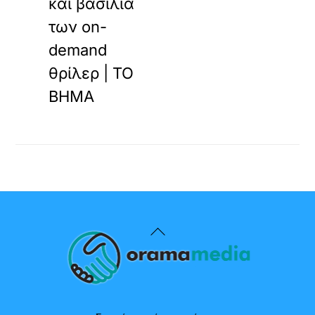
και βασιλιά
των on-
demand
θρίλερ | ΤΟ
ΒΗΜΑ
Back
To
Top