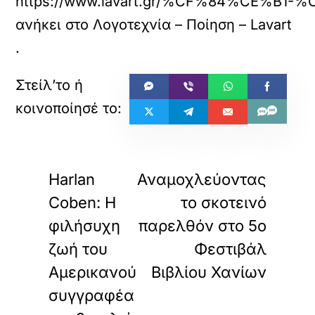
https://www.lavart.gr/%CF%84%
ανήκει στο
Λογοτεχνία – Ποίηση – Lavart
.
«
»
ΠΡΟΗΓΟΥΜΕΝΟ
ΕΠΟΜΕΝΟ
Harlan
Αναμοχλεύοντας
Coben: Η
το σκοτεινό
φιλήσυχη
παρελθόν στο 5ο
ζωή του
Φεστιβάλ
Αμερικανού
Βιβλίου Χανίων
συγγραφέα