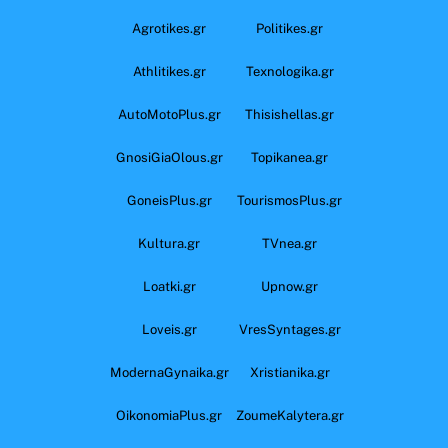
Agrotikes.gr
Politikes.gr
Athlitikes.gr
Texnologika.gr
AutoMotoPlus.gr
Thisishellas.gr
GnosiGiaOlous.gr
Topikanea.gr
GoneisPlus.gr
TourismosPlus.gr
Kultura.gr
TVnea.gr
Loatki.gr
Upnow.gr
Loveis.gr
VresSyntages.gr
ModernaGynaika.gr
Xristianika.gr
OikonomiaPlus.gr
ZoumeKalytera.gr