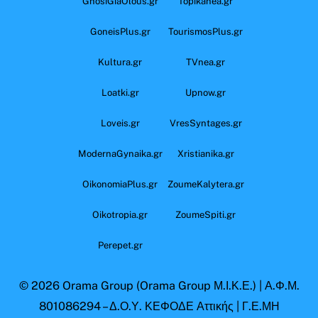
GnosiGiaOlous.gr
Topikanea.gr
GoneisPlus.gr
TourismosPlus.gr
Kultura.gr
TVnea.gr
Loatki.gr
Upnow.gr
Loveis.gr
VresSyntages.gr
ModernaGynaika.gr
Xristianika.gr
OikonomiaPlus.gr
ZoumeKalytera.gr
Oikotropia.gr
ZoumeSpiti.gr
Perepet.gr
© 2026
Orama Group
(Orama Group Μ.Ι.Κ.Ε.) | Α.Φ.Μ.
801086294 – Δ.Ο.Υ. ΚΕΦΟΔΕ Αττικής | Γ.Ε.ΜΗ