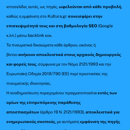
ιστοσελίδες αυτές, ως πηγές,
ωφελούνται από κάθε προβολή
,
καθώς η εμφάνιση στο Kultura.gr
συνεισφέρει στην
επισκεψιμότητά τους και στη βαθμολογία SEO
(Google
κ.λπ.) μέσω backlink κοκ.
Τα πνευματικά δικαιώματα κάθε άρθρου, εικόνας ή
βίντεο
ανήκουν αποκλειστικά στους αρχικούς δημιουργούς
και φορείς τους
, σύμφωνα με τον Νόμο 2121/1993 και την
Ευρωπαϊκή Οδηγία 2019/790 (ΕΕ) περί προστασίας της
πνευματικής ιδιοκτησίας.
Η αναδημοσίευση περιεχομένου πραγματοποιείται
εντός των
ορίων της επιτρεπόμενης παράθεσης
αποσπασμάτων
(άρθρο 19 Ν. 2121/1993),
αποκλειστικά για
ενημερωτικούς σκοπούς
, με αυτόματη
εμφάνιση της πηγής