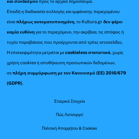
και συνδέσμου
προς το αρχικό δημοσίευμα.
Επειδή η διαδικασία συλλογής και εμφάνισης περιεχομένου
είναι
πλήρως αυτοματοποιημένη
, το Kultura.gr
δεν φέρει
καμία ευθύνη
για το περιεχόμενο, την ακρίβεια, τις απόψεις ή
τυχόν παραβιάσεις που προέρχονται από τρίτες ιστοσελίδες.
Η επισκεψιμότητα μετριέται με
cookieless στατιστικά
, χωρίς
χρήση cookies ή αποθήκευση προσωπικών δεδομένων,
σε
πλήρη συμμόρφωση με τον Κανονισμό (ΕΕ) 2016/679
(GDPR)
.
Εταιρικά Στοιχεία
Πώς Λειτουργεί
Πολιτική Απορρήτου & Cookies