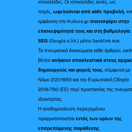
ιστοσελίδες. Οι ιστοσελίδες αυτές, ως
πηγές,
ωφελούνται από κάθε προβολή
, κ
εμφάνιση στο Kultura.gr
συνεισφέρει στην
επισκεψιμότητά τους και στη βαθμολογία
SEO
(Google κ.λπ.) μέσω backlink κοκ.
Τα πνευματικά δικαιώματα κάθε άρθρου, εικό
βίντεο
ανήκουν αποκλειστικά στους αρχικ
δημιουργούς και φορείς τους
, σύμφωνα με 
Νόμο 2121/1993 και την Ευρωπαϊκή Οδηγία
2019/790 (ΕΕ) περί προστασίας της πνευματ
ιδιοκτησίας.
Η αναδημοσίευση περιεχομένου
πραγματοποιείται
εντός των ορίων της
επιτρεπόμενης παράθεσης