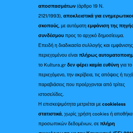
αποσπασμάτων
(άρθρο 19 Ν.
2121/1993),
αποκλειστικά για ενημερωτικο
σκοπούς
, με αυτόματη
εμφάνιση της πηγής
συνδέσμου
προς το αρχικό δημοσίευμα.
Επειδή η διαδικασία συλλογής και εμφάνιση
περιεχομένου είναι
πλήρως αυτοματοποιη
το Kultura.gr
δεν φέρει καμία ευθύνη
για το
περιεχόμενο, την ακρίβεια, τις απόψεις ή τυχ
παραβιάσεις που προέρχονται από τρίτες
ιστοσελίδες.
Η επισκεψιμότητα μετριέται με
cookieless
στατιστικά
, χωρίς χρήση cookies ή αποθήκ
προσωπικών δεδομένων, σε
πλήρη