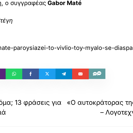
η, ο συγγραφέας
Gabor Maté
Στέγη
ate-paroysiazei-to-vivlio-toy-myalo-se-diaspa
όμα; 13 φράσεις για
«Ο αυτοκράτορας τη
ιά
– Λογοτεχ