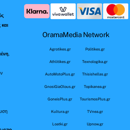
ύς
 και
OramaMedia Network
ς
Agrotikes.gr
Politikes.gr
μένη
,
Athlitikes.gr
Texnologika.gr
όν
AutoMotoPlus.gr
Thisishellas.gr
GnosiGiaOlous.gr
Topikanea.gr
GoneisPlus.gr
TourismosPlus.gr
ευση
Kultura.gr
TVnea.gr
Loatki.gr
Upnow.gr