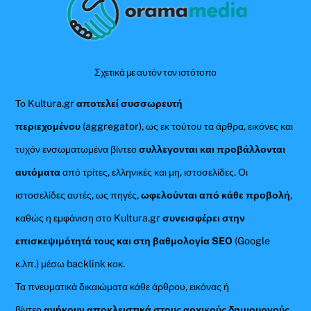
To
Top
Σχετικά με αυτόν τον ιστότοπο
Το Kultura.gr
αποτελεί συσσωρευτή
περιεχομένου
(aggregator), ως εκ τούτου τα άρθρα, εικόνες και
τυχόν ενσωματωμένα βίντεο
συλλεγονται και προβάλλονται
αυτόματα
από τρίτες, ελληνικές και μη, ιστοσελίδες. Οι
ιστοσελίδες αυτές, ως πηγές,
ωφελούνται από κάθε προβολή
,
καθώς η εμφάνιση στο Kultura.gr
συνεισφέρει στην
επισκεψιμότητά τους και στη βαθμολογία SEO
(Google
κ.λπ.) μέσω backlink κοκ.
Τα πνευματικά δικαιώματα κάθε άρθρου, εικόνας ή
βίντεο
ανήκουν αποκλειστικά στους αρχικούς δημιουργούς