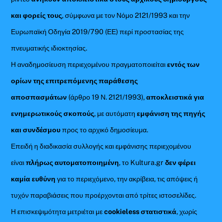
και φορείς τους
, σύμφωνα με τον Νόμο 2121/1993 και την
Ευρωπαϊκή Οδηγία 2019/790 (ΕΕ) περί προστασίας της
πνευματικής ιδιοκτησίας.
Η αναδημοσίευση περιεχομένου πραγματοποιείται
εντός των
ορίων της επιτρεπόμενης παράθεσης
αποσπασμάτων
(άρθρο 19 Ν. 2121/1993),
αποκλειστικά για
ενημερωτικούς σκοπούς
, με αυτόματη
εμφάνιση της πηγής
και συνδέσμου
προς το αρχικό δημοσίευμα.
Επειδή η διαδικασία συλλογής και εμφάνισης περιεχομένου
είναι
πλήρως αυτοματοποιημένη
, το Kultura.gr
δεν φέρει
καμία ευθύνη
για το περιεχόμενο, την ακρίβεια, τις απόψεις ή
τυχόν παραβιάσεις που προέρχονται από τρίτες ιστοσελίδες.
Η επισκεψιμότητα μετριέται με
cookieless στατιστικά
, χωρίς