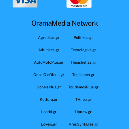
OramaMedia Network
Agrotikes.gr
Politikes.gr
Athlitikes.gr
Texnologika.gr
AutoMotoPlus.gr
Thisishellas.gr
GnosiGiaOlous.gr
Topikanea.gr
GoneisPlus.gr
TourismosPlus.gr
Kultura.gr
TVnea.gr
Loatki.gr
Upnow.gr
Loveis.gr
VresSyntages.gr