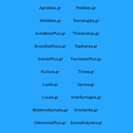
Agrotikes.gr
Politikes.gr
Athlitikes.gr
Texnologika.gr
AutoMotoPlus.gr
Thisishellas.gr
GnosiGiaOlous.gr
Topikanea.gr
GoneisPlus.gr
TourismosPlus.gr
Kultura.gr
TVnea.gr
Loatki.gr
Upnow.gr
Loveis.gr
VresSyntages.gr
ModernaGynaika.gr
Xristianika.gr
OikonomiaPlus.gr
ZoumeKalytera.gr