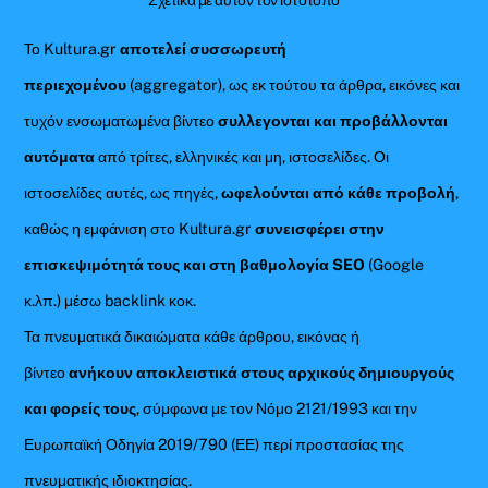
Σχετικά με αυτόν τον ιστότοπο
Το Kultura.gr
αποτελεί συσσωρευτή
περιεχομένου
(aggregator), ως εκ τούτου τα άρθρα, εικόνες και
τυχόν ενσωματωμένα βίντεο
συλλεγονται και προβάλλονται
αυτόματα
από τρίτες, ελληνικές και μη, ιστοσελίδες. Οι
ιστοσελίδες αυτές, ως πηγές,
ωφελούνται από κάθε προβολή
,
καθώς η εμφάνιση στο Kultura.gr
συνεισφέρει στην
επισκεψιμότητά τους και στη βαθμολογία SEO
(Google
κ.λπ.) μέσω backlink κοκ.
Τα πνευματικά δικαιώματα κάθε άρθρου, εικόνας ή
βίντεο
ανήκουν αποκλειστικά στους αρχικούς δημιουργούς
και φορείς τους
, σύμφωνα με τον Νόμο 2121/1993 και την
Ευρωπαϊκή Οδηγία 2019/790 (ΕΕ) περί προστασίας της
πνευματικής ιδιοκτησίας.