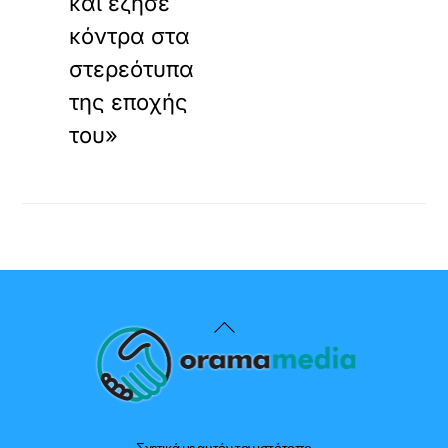
και έζησε
κόντρα στα
στερεότυπα
της εποχής
του»
Back
To
Top