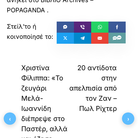
ανήκει στο
ΒΙΒΛΙΟ Archives –
POPAGANDA
.
«
»
ΠΡΟΗΓΟΥΜΕΝΟ
ΕΠΟΜΕΝΟ
Χριστίνα
20 αντίδοτα
Φίλιππα: «Το
στην
ζευγάρι
απελπισία από
Μελά-
τον Ζαν –
Ιωαννίδη
Πωλ Ρίχτερ
‹
διέπρεψε στο
›
Παστέρ, αλλά