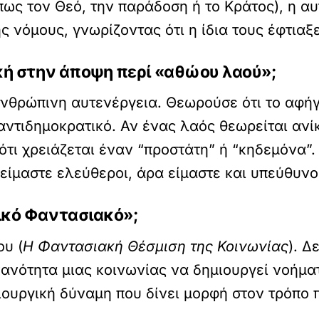
πως τον Θεό, την παράδοση ή το Κράτος), η αυ
ς νόμους, γνωρίζοντας ότι η ίδια τους έφτιαξε
τική στην άποψη περί «αθώου λαού»;
ανθρώπινη αυτενέργεια. Θεωρούσε ότι το αφ
 αντιδημοκρατικό. Αν ένας λαός θεωρείται ανίκ
ότι χρειάζεται έναν “προστάτη” ή “κηδεμόνα”.
 είμαστε ελεύθεροι, άρα είμαστε και υπεύθυνοι
νικό Φαντασιακό»;
ου (
Η Φαντασιακή Θέσμιση της Κοινωνίας
). Δ
κανότητα μιας κοινωνίας να δημιουργεί νοήματα
μιουργική δύναμη που δίνει μορφή στον τρόπο 