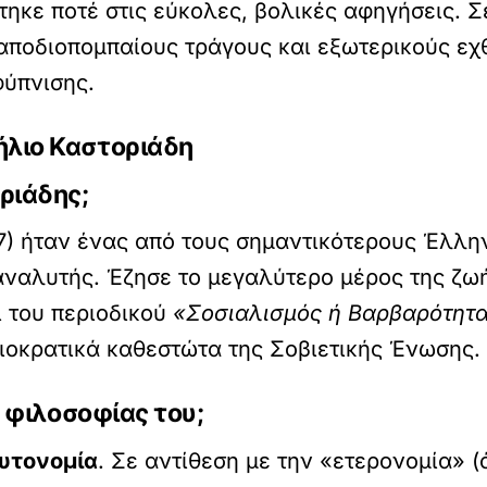
ηκε ποτέ στις εύκολες, βολικές αφηγήσεις. Σε
ποδιοπομπαίους τράγους και εξωτερικούς εχθ
φύπνισης.
ήλιο Καστοριάδη
οριάδης;
7) ήταν ένας από τους σημαντικότερους Έλλη
ναλυτής. Έζησε το μεγαλύτερο μέρος της ζωή
ι του περιοδικού
«Σοσιαλισμός ή Βαρβαρότητ
ειοκρατικά καθεστώτα της Σοβιετικής Ένωσης.
ς φιλοσοφίας του;
υτονομία
. Σε αντίθεση με την «ετερονομία» (