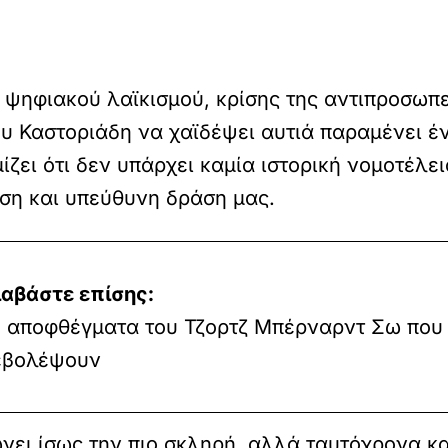
 ψηφιακού λαϊκισμού, κρίσης της αντιπροσωπ
υ Καστοριάδη να χαϊδέψει αυτιά παραμένει έ
ζει ότι δεν υπάρχει καμία ιστορική νομοτέλε
εση και υπεύθυνη δράση μας.
ιαβάστε επίσης:
0 αποφθέγματα του Τζορτζ Μπέρναρντ Σω που
εβολέψουν
νει ίσως την πιο σκληρή, αλλά ταυτόχρονα κα