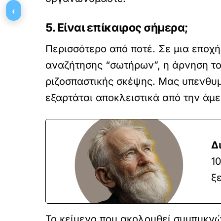
‹
5. Είναι επίκαιρος σήμερα;
Περισσότερο από ποτέ. Σε μια εποχή
αναζήτησης “σωτήρων”, η άρνηση το
ριζοσπαστικής σκέψης. Μας υπενθυμί
εξαρτάται αποκλειστικά από την άμ
Δ
1
ξ
Το κείμενο που ακολουθεί συμπυκνώ