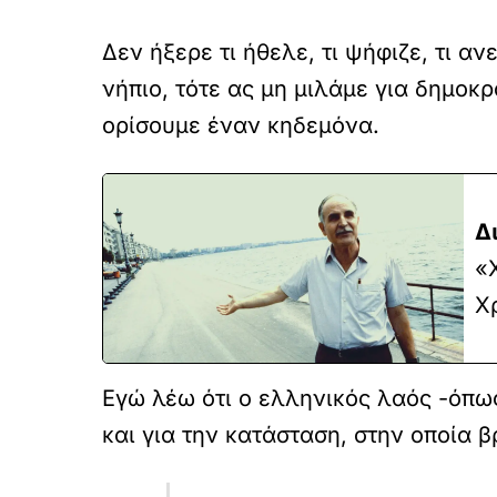
Δεν ήξερε τι ήθελε, τι ψήφιζε, τι α
νήπιο, τότε ας μη μιλάμε για δημοκρ
ορίσουμε έναν κηδεμόνα.
Δ
«Χ
Χ
Εγώ λέω ότι ο ελληνικός λαός -όπως
και για την κατάσταση, στην οποία β