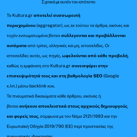
Σχετικά με αυτόν τον ιστότοπο
Το Kultura.gr
αποτελεί συσσωρευτή
περιεχομένου
(aggregator), ως εκ τούτου τα άρθρα, εικόνες και
τυχόν ενσωματωμένα βίντεο
συλλεγονται και προβάλλονται
αυτόματα
από τρίτες, ελληνικές και μη, ιστοσελίδες. Οι
ιστοσελίδες αυτές, ως πηγές,
ωφελούνται από κάθε προβολή
,
καθώς η εμφάνιση στο Kultura.gr
συνεισφέρει στην
επισκεψιμότητά τους και στη βαθμολογία SEO
(Google
κ.λπ.) μέσω backlink κοκ.
Τα πνευματικά δικαιώματα κάθε άρθρου, εικόνας ή
βίντεο
ανήκουν αποκλειστικά στους αρχικούς δημιουργούς
και φορείς τους
, σύμφωνα με τον Νόμο 2121/1993 και την
Ευρωπαϊκή Οδηγία 2019/790 (ΕΕ) περί προστασίας της
πνευματικής ιδιοκτησίας.