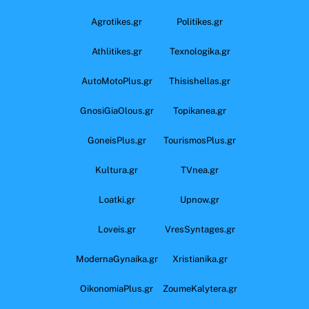
Agrotikes.gr
Politikes.gr
Athlitikes.gr
Texnologika.gr
AutoMotoPlus.gr
Thisishellas.gr
GnosiGiaOlous.gr
Topikanea.gr
GoneisPlus.gr
TourismosPlus.gr
Kultura.gr
TVnea.gr
Loatki.gr
Upnow.gr
Loveis.gr
VresSyntages.gr
ModernaGynaika.gr
Xristianika.gr
OikonomiaPlus.gr
ZoumeKalytera.gr