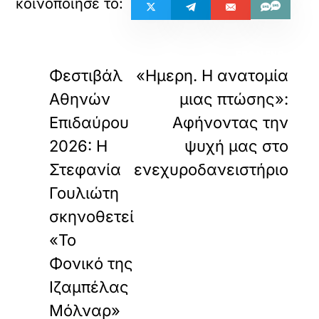
«
»
ΠΡΟΗΓΟΥΜΕΝΟ
ΕΠΟΜΕΝΟ
Φεστιβάλ
«Ημερη. Η ανατομία
Αθηνών
μιας πτώσης»:
Επιδαύρου
Αφήνοντας την
2026: Η
ψυχή μας στο
Στεφανία
ενεχυροδανειστήριο
Γουλιώτη
σκηνοθετεί
«Το
Φονικό της
Ιζαμπέλας
Μόλναρ»