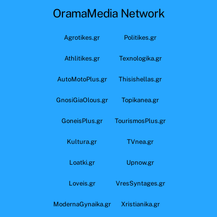
OramaMedia Network
Agrotikes.gr
Politikes.gr
Athlitikes.gr
Texnologika.gr
AutoMotoPlus.gr
Thisishellas.gr
GnosiGiaOlous.gr
Topikanea.gr
GoneisPlus.gr
TourismosPlus.gr
Kultura.gr
TVnea.gr
Loatki.gr
Upnow.gr
Loveis.gr
VresSyntages.gr
ModernaGynaika.gr
Xristianika.gr