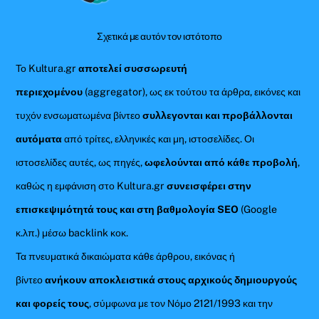
Σχετικά με αυτόν τον ιστότοπο
Το Kultura.gr
αποτελεί συσσωρευτή
περιεχομένου
(aggregator), ως εκ τούτου τα άρθρα, εικόνες και
τυχόν ενσωματωμένα βίντεο
συλλεγονται και προβάλλονται
αυτόματα
από τρίτες, ελληνικές και μη, ιστοσελίδες. Οι
ιστοσελίδες αυτές, ως πηγές,
ωφελούνται από κάθε προβολή
,
καθώς η εμφάνιση στο Kultura.gr
συνεισφέρει στην
επισκεψιμότητά τους και στη βαθμολογία SEO
(Google
κ.λπ.) μέσω backlink κοκ.
Τα πνευματικά δικαιώματα κάθε άρθρου, εικόνας ή
βίντεο
ανήκουν αποκλειστικά στους αρχικούς δημιουργούς
και φορείς τους
, σύμφωνα με τον Νόμο 2121/1993 και την