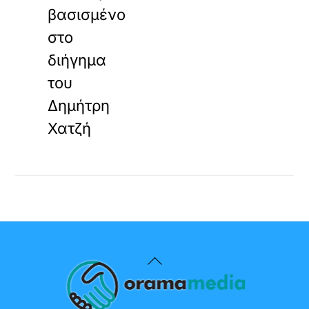
βασισμένο
στο
διήγημα
του
Δημήτρη
Χατζή
Back
To
Top