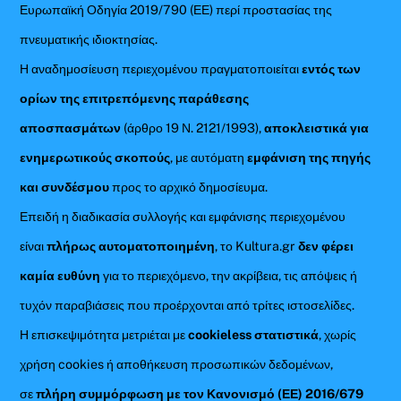
Ευρωπαϊκή Οδηγία 2019/790 (ΕΕ) περί προστασίας της
πνευματικής ιδιοκτησίας.
Η αναδημοσίευση περιεχομένου πραγματοποιείται
εντός των
ορίων της επιτρεπόμενης παράθεσης
αποσπασμάτων
(άρθρο 19 Ν. 2121/1993),
αποκλειστικά για
ενημερωτικούς σκοπούς
, με αυτόματη
εμφάνιση της πηγής
και συνδέσμου
προς το αρχικό δημοσίευμα.
Επειδή η διαδικασία συλλογής και εμφάνισης περιεχομένου
είναι
πλήρως αυτοματοποιημένη
, το Kultura.gr
δεν φέρει
καμία ευθύνη
για το περιεχόμενο, την ακρίβεια, τις απόψεις ή
τυχόν παραβιάσεις που προέρχονται από τρίτες ιστοσελίδες.
Η επισκεψιμότητα μετριέται με
cookieless στατιστικά
, χωρίς
χρήση cookies ή αποθήκευση προσωπικών δεδομένων,
σε
πλήρη συμμόρφωση με τον Κανονισμό (ΕΕ) 2016/679