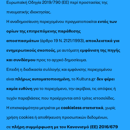
Ευρωπαϊκή Οδηγία 2019/790 (ΕΕ) περί προστασίας της
πνευματικής ιδιοκτησίας.
Η αναδημοσίευση περιεχομένου πραγματοποιείται
εντός των
ορίων της επιτρεπόμενης παράθεσης
αποσπασμάτων
(άρθρο 19 Ν. 2121/1993),
αποκλειστικά για
ενημερωτικούς σκοπούς
, με αυτόματη
εμφάνιση της πηγής
και συνδέσμου
προς το αρχικό δημοσίευμα.
Επειδή η διαδικασία συλλογής και εμφάνισης περιεχομένου
είναι
πλήρως αυτοματοποιημένη
, το Kultura.gr
δεν φέρει
καμία ευθύνη
για το περιεχόμενο, την ακρίβεια, τις απόψεις ή
τυχόν παραβιάσεις που προέρχονται από τρίτες ιστοσελίδες.
Η επισκεψιμότητα μετριέται με
cookieless στατιστικά
, χωρίς
χρήση cookies ή αποθήκευση προσωπικών δεδομένων,
σε
πλήρη συμμόρφωση με τον Κανονισμό (ΕΕ) 2016/679