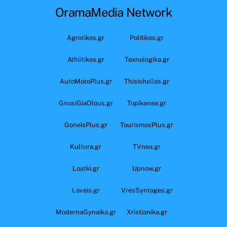
OramaMedia Network
Agrotikes.gr
Politikes.gr
Athlitikes.gr
Texnologika.gr
AutoMotoPlus.gr
Thisishellas.gr
GnosiGiaOlous.gr
Topikanea.gr
GoneisPlus.gr
TourismosPlus.gr
Kultura.gr
TVnea.gr
Loatki.gr
Upnow.gr
Loveis.gr
VresSyntages.gr
ModernaGynaika.gr
Xristianika.gr