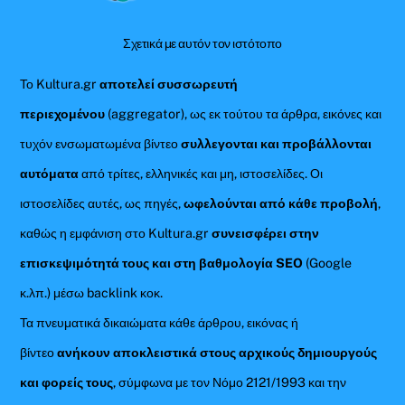
Σχετικά με αυτόν τον ιστότοπο
Το Kultura.gr
αποτελεί συσσωρευτή
περιεχομένου
(aggregator), ως εκ τούτου τα άρθρα, εικόνες και
τυχόν ενσωματωμένα βίντεο
συλλεγονται και προβάλλονται
αυτόματα
από τρίτες, ελληνικές και μη, ιστοσελίδες. Οι
ιστοσελίδες αυτές, ως πηγές,
ωφελούνται από κάθε προβολή
,
καθώς η εμφάνιση στο Kultura.gr
συνεισφέρει στην
επισκεψιμότητά τους και στη βαθμολογία SEO
(Google
κ.λπ.) μέσω backlink κοκ.
Τα πνευματικά δικαιώματα κάθε άρθρου, εικόνας ή
βίντεο
ανήκουν αποκλειστικά στους αρχικούς δημιουργούς
και φορείς τους
, σύμφωνα με τον Νόμο 2121/1993 και την