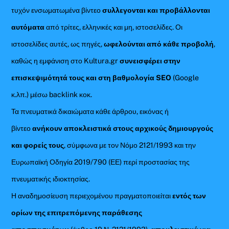
τυχόν ενσωματωμένα βίντεο
συλλεγονται και προβάλλονται
αυτόματα
από τρίτες, ελληνικές και μη, ιστοσελίδες. Οι
ιστοσελίδες αυτές, ως πηγές,
ωφελούνται από κάθε προβολή
,
καθώς η εμφάνιση στο Kultura.gr
συνεισφέρει στην
επισκεψιμότητά τους και στη βαθμολογία SEO
(Google
κ.λπ.) μέσω backlink κοκ.
Τα πνευματικά δικαιώματα κάθε άρθρου, εικόνας ή
βίντεο
ανήκουν αποκλειστικά στους αρχικούς δημιουργούς
και φορείς τους
, σύμφωνα με τον Νόμο 2121/1993 και την
Ευρωπαϊκή Οδηγία 2019/790 (ΕΕ) περί προστασίας της
πνευματικής ιδιοκτησίας.
Η αναδημοσίευση περιεχομένου πραγματοποιείται
εντός των
ορίων της επιτρεπόμενης παράθεσης