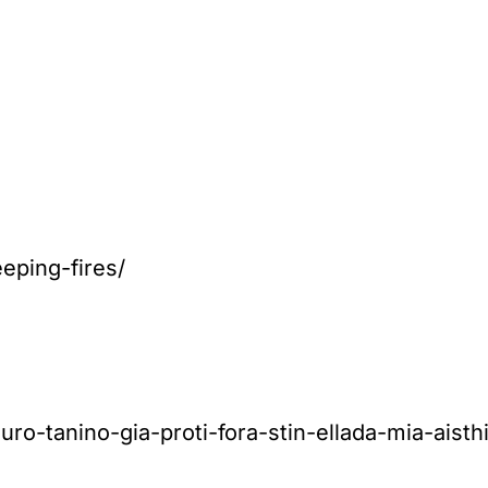
eping-fires/
-tanino-gia-proti-fora-stin-ellada-mia-aisthit