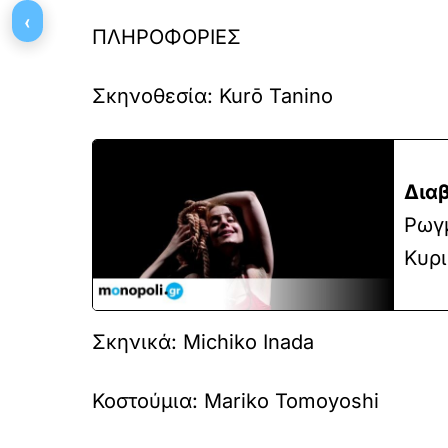
‹
ΠΛΗΡΟΦΟΡΙΕΣ
Σκηνοθεσία:
Kurō Tanino
Διαβ
Ρωγμ
Κυρι
Σκηνικά:
Michiko Inada
Κοστούμια:
Mariko Tomoyoshi