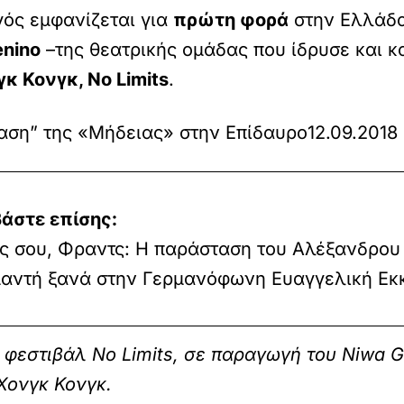
ός εμφανίζεται για
πρώτη φορά
στην Ελλάδα 
enino
–της θεατρικής ομάδας που ίδρυσε και κ
 Κονγκ, No Limits
.
ταση” της «Μήδειας» στην Επίδαυρο
12.09.2018
άστε επίσης:
ς σου, Φραντς: Η παράσταση του Αλέξανδρου
μαντή ξανά στην Γερμανόφωνη Ευαγγελική Εκ
φεστιβάλ No Limits, σε παραγωγή του Niwa Ge
 Χονγκ Κονγκ.