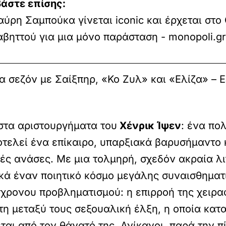
άστε επίσης:
ύρη Σαμπούκα γίνεται iconic και έρχεται στο
βηττού για μια μόνο παράσταση - monopoli.g
 σεζόν με Σαίξπηρ, «Κο Ζυλ» και «Ελίζα» – Ea
στα αριστουργήματα του
Χένρικ Ίψεν
: ένα πο
τελεί ένα επίκαιρο, υπαρξιακά βαρυσήμαντο κ
ές ανάσες. Με μια τολμηρή, σχεδόν ακραία λι
κά έναν ποιητικό κόσμο μεγάλης συναισθηματ
γχρονου προβληματισμού: η επιρροή της χειρ
τη μεταξύ τους σεξουαλική έλξη, η οποία κατ
ται από τον θάνατό της. Ανίκανοι, παρά την π