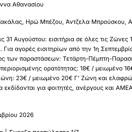
άννα Αθανασίου
Κακάλας, Ηρώ Μπέζου, Άντζελα Μπρούσκου, Α
ις 31 Αυγούστου: εισιτήρια σε όλες τις Ζώνες 
. Για αγορές εισιτηρίων από την 1η Σεπτεμβρί
έλος των παραστάσεων: Τετάρτη-Πέμπτη-Παρασκ
 περιορισμένης ορατότητας: 18€ / μειωμένο 
Ζώνη: 23€ / μειωμένο 20€ Γ’ Ζώνη και ελαφρώ
ια εκδίδονται για φοιτητές, ανέργους και ΑΜΕ
μβρίου 2026