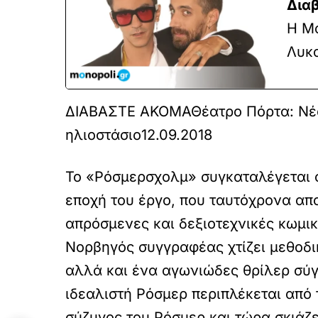
Διαβ
Η Μα
Λυκα
ΔΙΑΒΑΣΤΕ ΑΚΟΜΑ
Θέατρο Πόρτα: Νέα
ηλιοστάσιο
12.09.2018
Το «Ρόσμερσχολμ» συγκαταλέγεται 
εποχή του έργο, που ταυτόχρονα απο
απρόσμενες και δεξιοτεχνικές κωμικ
Νορβηγός συγγραφέας χτίζει μεθοδι
αλλά και ένα αγωνιώδες θρίλερ σύ
ιδεαλιστή Ρόσμερ περιπλέκεται από 
σύζυγος του Ρόσμερ και τώρα σκιάζε