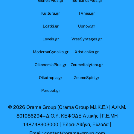
GoneisPlus.gr
TourismosPlus.gr
Kultura.gr
TVnea.gr
Loatki.gr
Upnow.gr
Loveis.gr
VresSyntages.gr
ModernaGynaika.gr
Xristianika.gr
OikonomiaPlus.gr
ZoumeKalytera.gr
Oikotropia.gr
ZoumeSpiti.gr
Perepet.gr
© 2026
Orama Group
(Orama Group Μ.Ι.Κ.Ε.) | Α.Φ.Μ.
801086294 – Δ.Ο.Υ. ΚΕΦΟΔΕ Αττικής | Γ.Ε.ΜΗ
148748903000 | Έδρα: Αθήνα, Ελλάδα |
Email: contact@orama-group.com