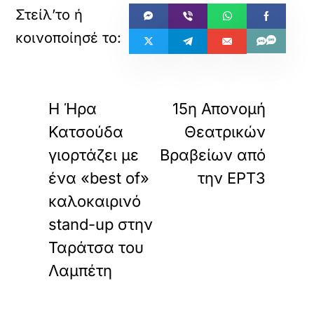
«
»
ΠΡΟΗΓΟΥΜΕΝΟ
ΕΠΟΜΕΝΟ
Η Ήρα
15η Απονομή
Κατσούδα
Θεατρικών
γιορτάζει με
Βραβείων από
ένα «best of»
την ΕΡΤ3
καλοκαιρινό
stand-up στην
Ταράτσα του
Λαμπέτη