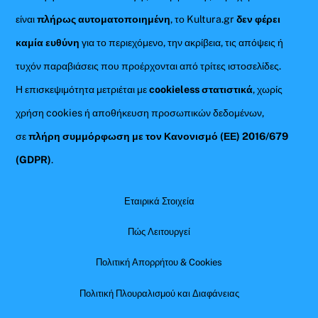
είναι
πλήρως αυτοματοποιημένη
, το Kultura.gr
δεν φέρει
καμία ευθύνη
για το περιεχόμενο, την ακρίβεια, τις απόψεις ή
τυχόν παραβιάσεις που προέρχονται από τρίτες ιστοσελίδες.
Η επισκεψιμότητα μετριέται με
cookieless στατιστικά
, χωρίς
χρήση cookies ή αποθήκευση προσωπικών δεδομένων,
σε
πλήρη συμμόρφωση με τον Κανονισμό (ΕΕ) 2016/679
(GDPR)
.
Εταιρικά Στοιχεία
Πώς Λειτουργεί
Πολιτική Απορρήτου & Cookies
Πολιτική Πλουραλισμού και Διαφάνειας