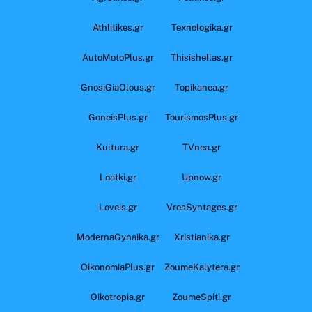
Athlitikes.gr
Texnologika.gr
AutoMotoPlus.gr
Thisishellas.gr
GnosiGiaOlous.gr
Topikanea.gr
GoneisPlus.gr
TourismosPlus.gr
Kultura.gr
TVnea.gr
Loatki.gr
Upnow.gr
Loveis.gr
VresSyntages.gr
ModernaGynaika.gr
Xristianika.gr
OikonomiaPlus.gr
ZoumeKalytera.gr
Oikotropia.gr
ZoumeSpiti.gr