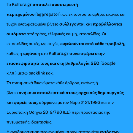
Το Kultura.gr
αποτελεί συσσωρευτή
περιεχομένου
(aggregator), ως εκ τούτου τα άρθρα, εικόνες και
τυχόν ενσωματωμένα βίντεο
συλλεγονται και προβάλλονται
αυτόματα
από τρίτες, ελληνικές και μη, ιστοσελίδες. Οι
ιστοσελίδες αυτές, ως πηγές,
ωφελούνται από κάθε προβολή
,
καθώς η εμφάνιση στο Kultura.gr
συνεισφέρει στην
επισκεψιμότητά τους και στη βαθμολογία SEO
(Google
κ.λπ.) μέσω backlink κοκ.
Τα πνευματικά δικαιώματα κάθε άρθρου, εικόνας ή
βίντεο
ανήκουν αποκλειστικά στους αρχικούς δημιουργούς
και φορείς τους
, σύμφωνα με τον Νόμο 2121/1993 και την
Ευρωπαϊκή Οδηγία 2019/790 (ΕΕ) περί προστασίας της
πνευματικής ιδιοκτησίας.
Η αναδημοσίευση περιεχομένου πραγματοποιείται
εντός των