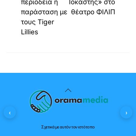
περιοδεία η
Ιοκάστης» στο
παράσταση με
θέατρο ΦΙΛΙΠ
τους Tiger
Lillies
Back
To
Top
‹
›
Σχετικά με αυτόν τον ιστότοπο