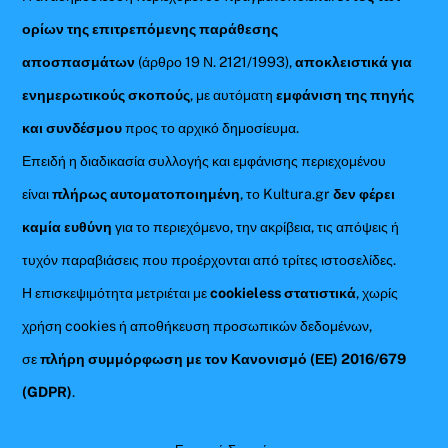
ορίων της επιτρεπόμενης παράθεσης
αποσπασμάτων
(άρθρο 19 Ν. 2121/1993),
αποκλειστικά για
ενημερωτικούς σκοπούς
, με αυτόματη
εμφάνιση της πηγής
και συνδέσμου
προς το αρχικό δημοσίευμα.
Επειδή η διαδικασία συλλογής και εμφάνισης περιεχομένου
είναι
πλήρως αυτοματοποιημένη
, το Kultura.gr
δεν φέρει
καμία ευθύνη
για το περιεχόμενο, την ακρίβεια, τις απόψεις ή
τυχόν παραβιάσεις που προέρχονται από τρίτες ιστοσελίδες.
Η επισκεψιμότητα μετριέται με
cookieless στατιστικά
, χωρίς
χρήση cookies ή αποθήκευση προσωπικών δεδομένων,
σε
πλήρη συμμόρφωση με τον Κανονισμό (ΕΕ) 2016/679
(GDPR)
.