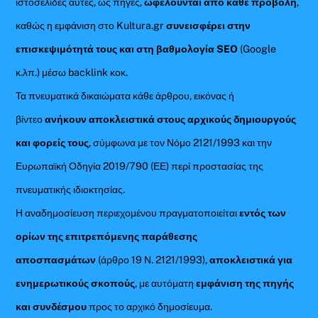
ιστοσελίδες αυτές, ως πηγές,
ωφελούνται από κάθε προβολή
,
καθώς η εμφάνιση στο Kultura.gr
συνεισφέρει στην
επισκεψιμότητά τους και στη βαθμολογία SEO
(Google
κ.λπ.) μέσω backlink κοκ.
Τα πνευματικά δικαιώματα κάθε άρθρου, εικόνας ή
βίντεο
ανήκουν αποκλειστικά στους αρχικούς δημιουργούς
και φορείς τους
, σύμφωνα με τον Νόμο 2121/1993 και την
Ευρωπαϊκή Οδηγία 2019/790 (ΕΕ) περί προστασίας της
πνευματικής ιδιοκτησίας.
Η αναδημοσίευση περιεχομένου πραγματοποιείται
εντός των
ορίων της επιτρεπόμενης παράθεσης
αποσπασμάτων
(άρθρο 19 Ν. 2121/1993),
αποκλειστικά για
ενημερωτικούς σκοπούς
, με αυτόματη
εμφάνιση της πηγής
και συνδέσμου
προς το αρχικό δημοσίευμα.