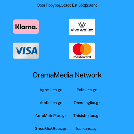
Όροι Προγράμματος Επιβράβευσης
OramaMedia Network
Agrotikes.gr
Politikes.gr
Athlitikes.gr
Texnologika.gr
AutoMotoPlus.gr
Thisishellas.gr
GnosiGiaOlous.gr
Topikanea.gr