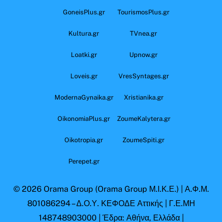
GoneisPlus.gr
TourismosPlus.gr
Kultura.gr
TVnea.gr
Loatki.gr
Upnow.gr
Loveis.gr
VresSyntages.gr
ModernaGynaika.gr
Xristianika.gr
OikonomiaPlus.gr
ZoumeKalytera.gr
Oikotropia.gr
ZoumeSpiti.gr
Perepet.gr
© 2026
Orama Group
(Orama Group Μ.Ι.Κ.Ε.) | Α.Φ.Μ.
801086294 – Δ.Ο.Υ. ΚΕΦΟΔΕ Αττικής | Γ.Ε.ΜΗ
148748903000 | Έδρα: Αθήνα, Ελλάδα |