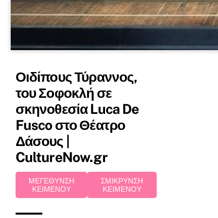
Οιδίπους Τύραννος,
του Σοφοκλή σε
σκηνοθεσία Luca De
Fusco στο Θέατρο
Δάσους |
CultureNow.gr
ΜΕΓΕΘΥΝΣΗ
ΣΜΙΚΡΥΝΣΗ
ΚΕΙΜΕΝΟΥ
ΚΕΙΜΕΝΟΥ