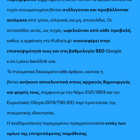
τυχόν ενσωματωμένα βίντεο
συλλεγονται και προβάλλονται
αυτόματα
από τρίτες, ελληνικές και μη, ιστοσελίδες. Οι
ιστοσελίδες αυτές, ως πηγές,
ωφελούνται από κάθε προβολή
,
καθώς η εμφάνιση στο Kultura.gr
συνεισφέρει στην
επισκεψιμότητά τους και στη βαθμολογία SEO
(Google
κ.λπ.) μέσω backlink κοκ.
Τα πνευματικά δικαιώματα κάθε άρθρου, εικόνας ή
βίντεο
ανήκουν αποκλειστικά στους αρχικούς δημιουργούς
και φορείς τους
, σύμφωνα με τον Νόμο 2121/1993 και την
Ευρωπαϊκή Οδηγία 2019/790 (ΕΕ) περί προστασίας της
πνευματικής ιδιοκτησίας.
Η αναδημοσίευση περιεχομένου πραγματοποιείται
εντός των
ορίων της επιτρεπόμενης παράθεσης