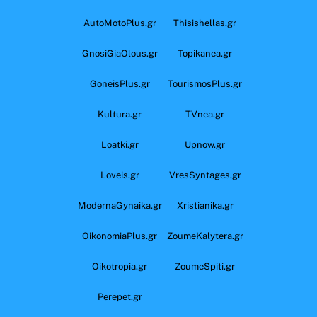
AutoMotoPlus.gr
Thisishellas.gr
GnosiGiaOlous.gr
Topikanea.gr
GoneisPlus.gr
TourismosPlus.gr
Kultura.gr
TVnea.gr
Loatki.gr
Upnow.gr
Loveis.gr
VresSyntages.gr
ModernaGynaika.gr
Xristianika.gr
OikonomiaPlus.gr
ZoumeKalytera.gr
Oikotropia.gr
ZoumeSpiti.gr
Perepet.gr