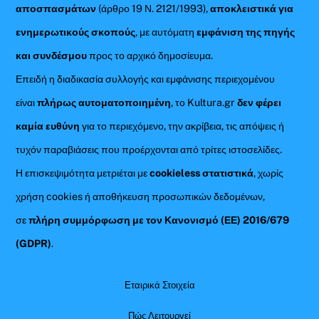
αποσπασμάτων
(άρθρο 19 Ν. 2121/1993),
αποκλειστικά για
ενημερωτικούς σκοπούς
, με αυτόματη
εμφάνιση της πηγής
και συνδέσμου
προς το αρχικό δημοσίευμα.
Επειδή η διαδικασία συλλογής και εμφάνισης περιεχομένου
είναι
πλήρως αυτοματοποιημένη
, το Kultura.gr
δεν φέρει
καμία ευθύνη
για το περιεχόμενο, την ακρίβεια, τις απόψεις ή
τυχόν παραβιάσεις που προέρχονται από τρίτες ιστοσελίδες.
Η επισκεψιμότητα μετριέται με
cookieless στατιστικά
, χωρίς
χρήση cookies ή αποθήκευση προσωπικών δεδομένων,
σε
πλήρη συμμόρφωση με τον Κανονισμό (ΕΕ) 2016/679
(GDPR)
.
Εταιρικά Στοιχεία
Πώς Λειτουργεί