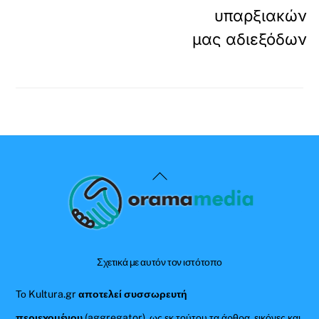
υπαρξιακών
μας αδιεξόδων
Back
To
Top
Σχετικά με αυτόν τον ιστότοπο
Το Kultura.gr
αποτελεί συσσωρευτή
περιεχομένου
(aggregator), ως εκ τούτου τα άρθρα, εικόνες και