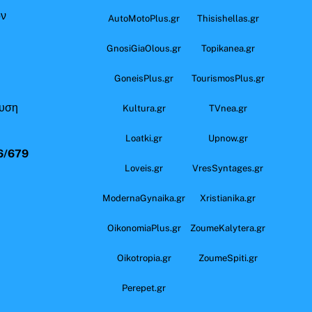
όν
AutoMotoPlus.gr
Thisishellas.gr
GnosiGiaOlous.gr
Topikanea.gr
GoneisPlus.gr
TourismosPlus.gr
ευση
Kultura.gr
TVnea.gr
Loatki.gr
Upnow.gr
6/679
Loveis.gr
VresSyntages.gr
ModernaGynaika.gr
Xristianika.gr
OikonomiaPlus.gr
ZoumeKalytera.gr
Oikotropia.gr
ZoumeSpiti.gr
Perepet.gr