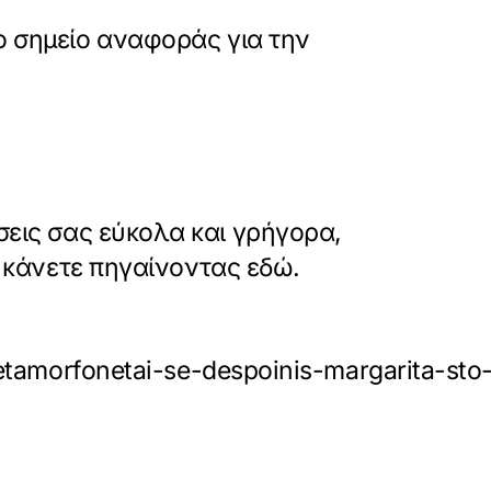
ο σημείο αναφοράς για την
εις σας εύκολα και γρήγορα,
ο κάνετε πηγαίνοντας εδώ.
metamorfonetai-se-despoinis-margarita-s