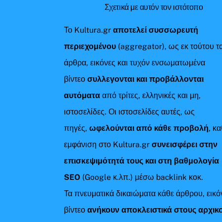
Σχετικά με αυτόν τον ιστότοπο
Το Kultura.gr
αποτελεί συσσωρευτή
περιεχομένου
(aggregator), ως εκ τούτου τ
άρθρα, εικόνες και τυχόν ενσωματωμένα
βίντεο
συλλεγονται και προβάλλονται
αυτόματα
από τρίτες, ελληνικές και μη,
ιστοσελίδες. Οι ιστοσελίδες αυτές, ως
πηγές,
ωφελούνται από κάθε προβολή
, κ
εμφάνιση στο Kultura.gr
συνεισφέρει στην
επισκεψιμότητά τους και στη βαθμολογία
SEO
(Google κ.λπ.) μέσω backlink κοκ.
Τα πνευματικά δικαιώματα κάθε άρθρου, εικό
βίντεο
ανήκουν αποκλειστικά στους αρχικ