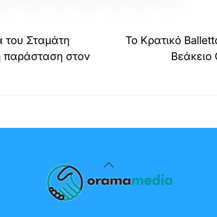
α του Σταμάτη
Το Κρατικό Ballet
ή παράσταση στον
Βεάκειο 
Back
To
Top