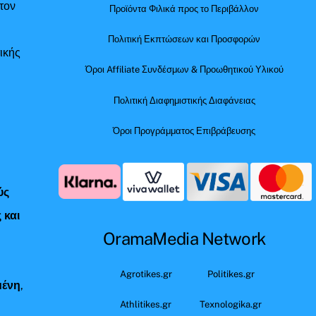
τον
Προϊόντα Φιλικά προς το Περιβάλλον
Πολιτική Εκπτώσεων και Προσφορών
ικής
Όροι Affiliate Συνδέσμων & Προωθητικού Υλικού
Πολιτική Διαφημιστικής Διαφάνειας
Όροι Προγράμματος Επιβράβευσης
ύς
 και
OramaMedia Network
ς
Agrotikes.gr
Politikes.gr
μένη
,
Athlitikes.gr
Texnologika.gr