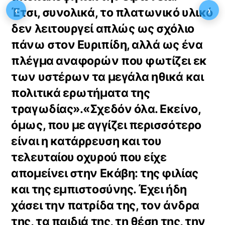
‹
›
Έτσι, συνολικά, το πλατωνικό υλικό
δεν λειτουργεί απλώς ως σχόλιο
πάνω στον Ευριπίδη, αλλά ως ένα
πλέγμα αναφορών που φωτίζει εκ
των υστέρων τα μεγάλα ηθικά και
πολιτικά ερωτήματα της
τραγωδίας».«Σχεδόν όλα. Εκείνο,
όμως, που με αγγίζει περισσότερο
είναι η κατάρρευση και του
τελευταίου οχυρού που είχε
απομείνει στην Εκάβη: της φιλίας
και της εμπιστοσύνης. Έχει ήδη
χάσει την πατρίδα της, τον άνδρα
της, τα παιδιά της, τη θέση της, την