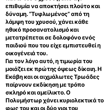
επιθυμία να αποκτήσει πλούτο και
δύναμη. “Τυφλωμένος” από τη
λάμψη του χρυσού, χάνει κάθε
ηθικό προσανατολισμό και
μετατρέπεται σε δολοφόνο ενός
παιδιού που του είχε εμπιστευθεί η
οικογένειά του.
Για τον λόγο αυτό, η τιμωρία του
μοιάζει εκ πρώτης όψεως δίκαιη. Η
Εκάβη και οι αιχμάλωτες Τρωάδες
παίρνουν εκδίκηση με τρόπο
σκληρό και αμείλικτο. Ο
Πολυμήστωρ χάνει κυριολεκτικά το
φως του και οι δύο γιοι του