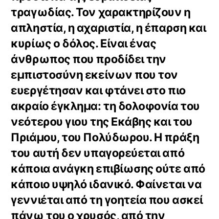
τραγωδίας. Τον χαρακτηρίζουν η
απληστία, η αχαριστία, η έπαρση και
κυρίως ο δόλος. Είναι ένας
άνθρωπος που προδίδει την
εμπιστοσύνη εκείνων που τον
ευεργέτησαν και φτάνει στο πιο
ακραίο έγκλημα: τη δολοφονία του
νεότερου γιου της Εκάβης και του
Πριάμου, του Πολύδωρου. Η πράξη
του αυτή δεν υπαγορεύεται από
κάποια ανάγκη επιβίωσης ούτε από
κάποιο υψηλό ιδανικό. Φαίνεται να
γεννιέται από τη γοητεία που ασκεί
πάνω του ο χρυσός, από την