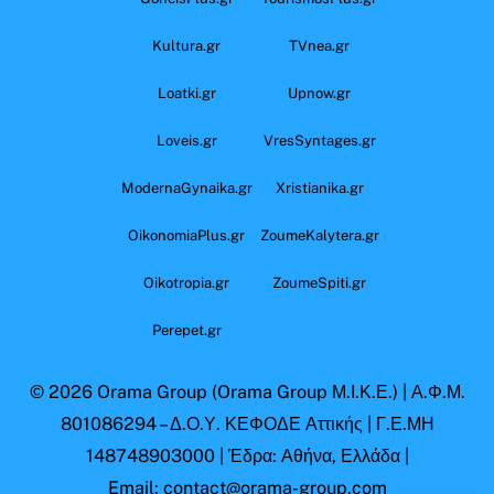
Kultura.gr
TVnea.gr
Loatki.gr
Upnow.gr
Loveis.gr
VresSyntages.gr
ModernaGynaika.gr
Xristianika.gr
OikonomiaPlus.gr
ZoumeKalytera.gr
Oikotropia.gr
ZoumeSpiti.gr
Perepet.gr
© 2026
Orama Group
(Orama Group Μ.Ι.Κ.Ε.) | Α.Φ.Μ.
801086294 – Δ.Ο.Υ. ΚΕΦΟΔΕ Αττικής | Γ.Ε.ΜΗ
148748903000 | Έδρα: Αθήνα, Ελλάδα |
Email: contact@orama-group.com