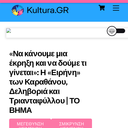
Cart
Skip
Me
to
content
«Να κάνουμε μια
έκρηξη και να δούμε τι
γίνεται»: Η «Ειρήνη»
των Καραθάνου,
Δεληβοριά και
Τριανταφύλλου | ΤΟ
ΒΗΜΑ
ΜΕΓΕΘΥΝΣΗ
ΣΜΙΚΡΥΝΣΗ