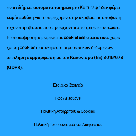
είναι
πλήρως αυτοματοποιημένη
, το Kultura.gr
δεν φέρει
καμία ευθύνη
για το περιεχόμενο, την ακρίβεια, τις απόψεις ή
τυχόν παραβιάσεις που προέρχονται από τρίτες ιστοσελίδες.
Η επισκεψιμότητα μετριέται με
cookieless στατιστικά
, χωρίς
χρήση cookies ή αποθήκευση προσωπικών δεδομένων,
σε
πλήρη συμμόρφωση με τον Κανονισμό (ΕΕ) 2016/679
(GDPR)
.
Εταιρικά Στοιχεία
Πώς Λειτουργεί
Πολιτική Απορρήτου & Cookies
Πολιτική Πλουραλισμού και Διαφάνειας