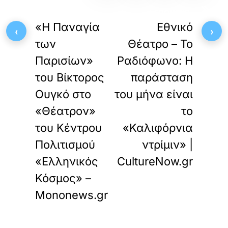
«
»
ΠΡΟΗΓΟΥΜΕΝΟ
ΕΠΟΜΕΝΟ
«Η Παναγία
Εθνικό
‹
›
των
Θέατρο – Το
Παρισίων»
Ραδιόφωνο: Η
του Βίκτορος
παράσταση
Ουγκό στο
του μήνα είναι
«Θέατρον»
το
του Κέντρου
«Καλιφόρνια
Πολιτισμού
ντρίμιν» |
«Ελληνικός
CultureNow.gr
Κόσμος» –
Mononews.gr