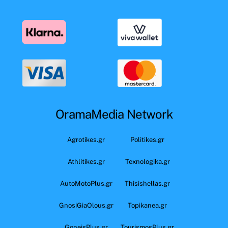
OramaMedia Network
Agrotikes.gr
Politikes.gr
Athlitikes.gr
Texnologika.gr
AutoMotoPlus.gr
Thisishellas.gr
GnosiGiaOlous.gr
Topikanea.gr
GoneisPlus.gr
TourismosPlus.gr