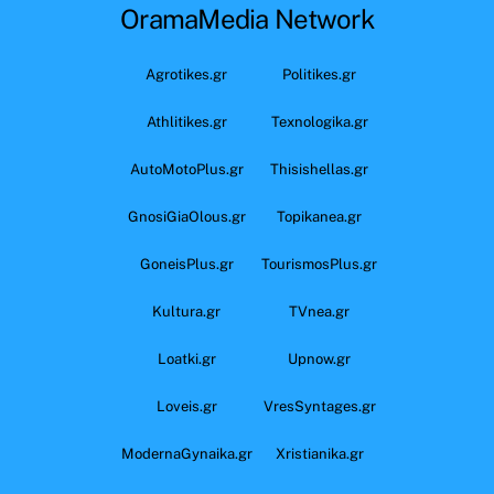
OramaMedia Network
Agrotikes.gr
Politikes.gr
Athlitikes.gr
Texnologika.gr
AutoMotoPlus.gr
Thisishellas.gr
GnosiGiaOlous.gr
Topikanea.gr
GoneisPlus.gr
TourismosPlus.gr
Kultura.gr
TVnea.gr
Loatki.gr
Upnow.gr
Loveis.gr
VresSyntages.gr
ModernaGynaika.gr
Xristianika.gr