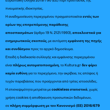
Ευρωπαϊκή Οδηγία 2019/790 (ΕΕ) περί προστασίας της
πνευματικής ιδιοκτησίας.
Η αναδημοσίευση περιεχομένου πραγματοποιείται
εντός των
ορίων της επιτρεπόμενης παράθεσης
αποσπασμάτων
(άρθρο 19 Ν. 2121/1993),
αποκλειστικά για
ενημερωτικούς σκοπούς
, με αυτόματη
εμφάνιση της πηγής
και συνδέσμου
προς το αρχικό δημοσίευμα.
Επειδή η διαδικασία συλλογής και εμφάνισης περιεχομένου
είναι
πλήρως αυτοματοποιημένη
, το Kultura.gr
δεν φέρει
καμία ευθύνη
για το περιεχόμενο, την ακρίβεια, τις απόψεις ή
τυχόν παραβιάσεις που προέρχονται από τρίτες ιστοσελίδες.
Η επισκεψιμότητα μετριέται με
cookieless στατιστικά
, χωρίς
χρήση cookies ή αποθήκευση προσωπικών δεδομένων,
σε
πλήρη συμμόρφωση με τον Κανονισμό (ΕΕ) 2016/679