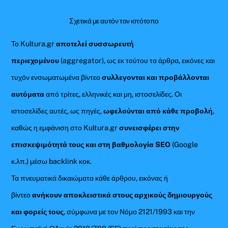
Σχετικά με αυτόν τον ιστότοπο
Το Kultura.gr
αποτελεί συσσωρευτή
περιεχομένου
(aggregator), ως εκ τούτου τα άρθρα, εικόνες και
τυχόν ενσωματωμένα βίντεο
συλλεγονται και προβάλλονται
αυτόματα
από τρίτες, ελληνικές και μη, ιστοσελίδες. Οι
ιστοσελίδες αυτές, ως πηγές,
ωφελούνται από κάθε προβολή
,
καθώς η εμφάνιση στο Kultura.gr
συνεισφέρει στην
επισκεψιμότητά τους και στη βαθμολογία SEO
(Google
κ.λπ.) μέσω backlink κοκ.
Τα πνευματικά δικαιώματα κάθε άρθρου, εικόνας ή
βίντεο
ανήκουν αποκλειστικά στους αρχικούς δημιουργούς
και φορείς τους
, σύμφωνα με τον Νόμο 2121/1993 και την