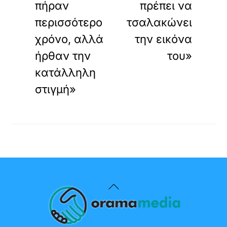
πήραν
πρέπει να
περισσότερο
τσαλακώνει
χρόνο, αλλά
την εικόνα
ήρθαν την
του»
κατάλληλη
στιγμή»
Back
To
Top