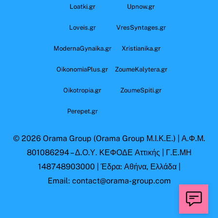
Loatki.gr
Upnow.gr
Loveis.gr
VresSyntages.gr
ModernaGynaika.gr
Xristianika.gr
OikonomiaPlus.gr
ZoumeKalytera.gr
Oikotropia.gr
ZoumeSpiti.gr
Perepet.gr
© 2026
Orama Group
(Orama Group Μ.Ι.Κ.Ε.) | Α.Φ.Μ.
801086294 – Δ.Ο.Υ. ΚΕΦΟΔΕ Αττικής | Γ.Ε.ΜΗ
148748903000 | Έδρα: Αθήνα, Ελλάδα |
Email: contact@orama-group.com