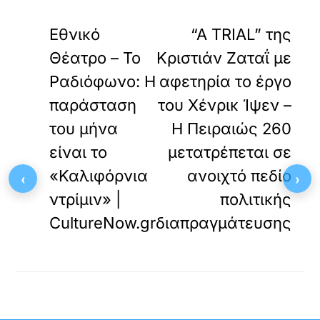
«
»
ΠΡΟΗΓΟΥΜΕΝΟ
ΕΠΟΜΕΝΟ
Εθνικό
“A TRIAL” της
Θέατρο – Το
Κριστιάν Ζαταΐ με
Ραδιόφωνο: Η
αφετηρία το έργο
παράσταση
του Χένρικ Ίψεν –
του μήνα
Η Πειραιώς 260
είναι το
μετατρέπεται σε
«Καλιφόρνια
ανοιχτό πεδίο
‹
›
ντρίμιν» |
πολιτικής
CultureNow.gr
διαπραγμάτευσης