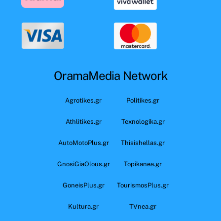
OramaMedia Network
Agrotikes.gr
Politikes.gr
Athlitikes.gr
Texnologika.gr
AutoMotoPlus.gr
Thisishellas.gr
GnosiGiaOlous.gr
Topikanea.gr
GoneisPlus.gr
TourismosPlus.gr
Kultura.gr
TVnea.gr