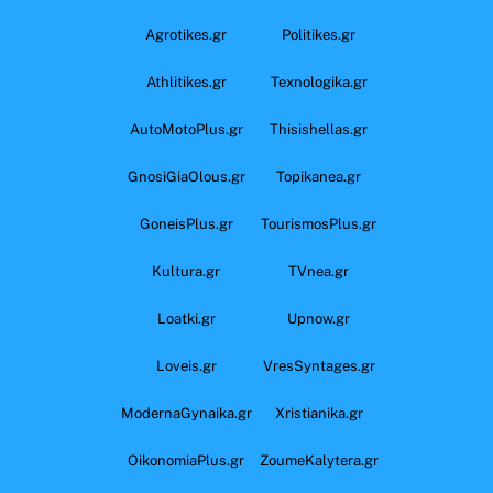
Agrotikes.gr
Politikes.gr
Athlitikes.gr
Texnologika.gr
AutoMotoPlus.gr
Thisishellas.gr
GnosiGiaOlous.gr
Topikanea.gr
GoneisPlus.gr
TourismosPlus.gr
Kultura.gr
TVnea.gr
Loatki.gr
Upnow.gr
Loveis.gr
VresSyntages.gr
ModernaGynaika.gr
Xristianika.gr
OikonomiaPlus.gr
ZoumeKalytera.gr