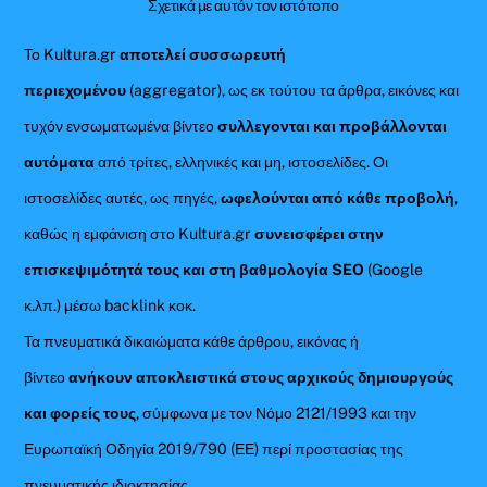
Σχετικά με αυτόν τον ιστότοπο
Το Kultura.gr
αποτελεί συσσωρευτή
περιεχομένου
(aggregator), ως εκ τούτου τα άρθρα, εικόνες και
τυχόν ενσωματωμένα βίντεο
συλλεγονται και προβάλλονται
αυτόματα
από τρίτες, ελληνικές και μη, ιστοσελίδες. Οι
ιστοσελίδες αυτές, ως πηγές,
ωφελούνται από κάθε προβολή
,
καθώς η εμφάνιση στο Kultura.gr
συνεισφέρει στην
επισκεψιμότητά τους και στη βαθμολογία SEO
(Google
κ.λπ.) μέσω backlink κοκ.
Τα πνευματικά δικαιώματα κάθε άρθρου, εικόνας ή
βίντεο
ανήκουν αποκλειστικά στους αρχικούς δημιουργούς
και φορείς τους
, σύμφωνα με τον Νόμο 2121/1993 και την
Ευρωπαϊκή Οδηγία 2019/790 (ΕΕ) περί προστασίας της
πνευματικής ιδιοκτησίας.