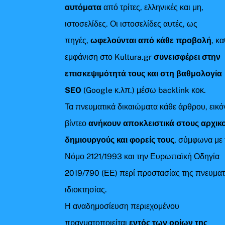
αυτόματα
από τρίτες, ελληνικές και μη,
ιστοσελίδες. Οι ιστοσελίδες αυτές, ως
πηγές,
ωφελούνται από κάθε προβολή
, κ
εμφάνιση στο Kultura.gr
συνεισφέρει στην
επισκεψιμότητά τους και στη βαθμολογία
SEO
(Google κ.λπ.) μέσω backlink κοκ.
Τα πνευματικά δικαιώματα κάθε άρθρου, εικό
βίντεο
ανήκουν αποκλειστικά στους αρχικ
δημιουργούς και φορείς τους
, σύμφωνα με 
Νόμο 2121/1993 και την Ευρωπαϊκή Οδηγία
2019/790 (ΕΕ) περί προστασίας της πνευματ
ιδιοκτησίας.
Η αναδημοσίευση περιεχομένου
πραγματοποιείται
εντός των ορίων της