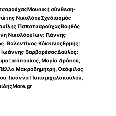
τσαρούχαςΜουσική σύνθεση-
ώτης ΝικολάουΣχεδιασμός
ασίλης ΠαπατσαρούχαςΒοηθός
ένη Νικολάου
Ίων: Γιάννης
ς: Βαλεντίνος Κόκκινος
Ερμής:
: Ιωάννης ΒαρβαρέσοςΔούλος:
μματικόπουλος, Μαρία Δράκου,
 Πέλλα Μακροδημήτρη, Θεόφιλος
ου, Ιωάννα Παπαμιχαλοπούλου,
ίδηςMore.gr