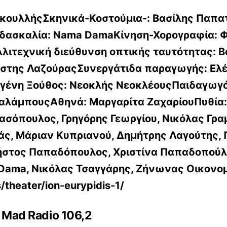
κουλλήςΣκηνικά-Κοστούμια-:
Βασίλης Παπα
ιδασκαλία:
Nama DamaΚίνηση-Χορογραφία:
Φ
λιτεχνική διεύθυνση οπτικής ταυτότητας:
Β
στης ΛαζούραςΣυνεργάτιδα παραγωγής:
Ελ
ογένη
Ξούθος: Νεοκλής Νεοκλέους
Παιδαγωγό
ραλάμπους
Αθηνά: Μαργαρίτα Ζαχαρίου
Πυθία
ασόπουλος, Γρηγόρης Γεωργίου, Νικόλας Γρα
ς, Μάριαν Κυπριανού, Δημήτρης Λαγούτης,
ήστος Παπαδόπουλος, Χριστίνα Παπαδοπούλ
Dama, Νικόλας Τσαγγάρης, Ζήνωνας Οικονομ
/theater/ion-eurypidis-1/
 Mad Radio 106,2