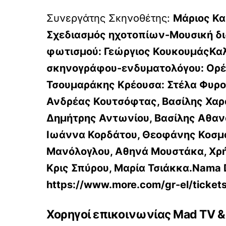
Συνεργάτης Σκηνοθέτης:
Μάριος Κα
Σχεδιασμός ηχοτοπίων-Μουσική δ
φωτισμού:
Γεώργιος ΚουκουμάςΚαλ
σκηνογράφου-ενδυματολόγου:
Ορέ
Τσουμαράκης
Κρέουσα: Στέλα Φυρ
Ανδρέας Κουτσόφτας, Βασίλης Χα
Δημήτρης Αντωνίου, Βασίλης Αθαν
Ιωάννα Κορδάτου, Θεοφάνης Κοσμά
Μανόλογλου, Αθηνά Μουστάκα, Χρ
Κρις Σπύρου, Μαρία Τσιάκκα.
Nama 
https://www.more.com/gr-el/tickets
Χορηγοί επικοινωνίας Mad TV &