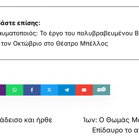
άστε επίσης:
υματοποιός: Το έργο του πολυβραβευμένου B
l τον Οκτώβριο στο Θέατρο Μπέλλος
άδεισο και ήρθε
Ίων: Ο Θωμάς Μ
Επίδαυρο το α