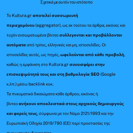
Σχετικά με αυτόν τον ιστότοπο
Το Kultura.gr
αποτελεί συσσωρευτή
περιεχομένου
(aggregator), ως εκ τούτου τα άρθρα, εικόνες και
τυχόν ενσωματωμένα βίντεο
συλλεγονται και προβάλλονται
αυτόματα
από τρίτες, ελληνικές και μη, ιστοσελίδες. Οι
ιστοσελίδες αυτές, ως πηγές,
ωφελούνται από κάθε προβολή
,
καθώς η εμφάνιση στο Kultura.gr
συνεισφέρει στην
επισκεψιμότητά τους και στη βαθμολογία SEO
(Google
κ.λπ.) μέσω backlink κοκ.
Τα πνευματικά δικαιώματα κάθε άρθρου, εικόνας ή
βίντεο
ανήκουν αποκλειστικά στους αρχικούς δημιουργούς
και φορείς τους
, σύμφωνα με τον Νόμο 2121/1993 και την
Ευρωπαϊκή Οδηγία 2019/790 (ΕΕ) περί προστασίας της
πνευματικής ιδιοκτησίας.