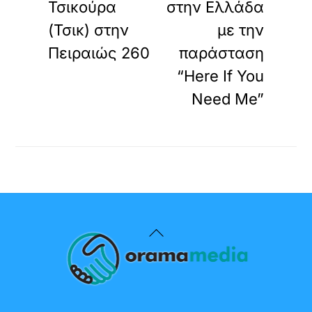
Τσικούρα
στην Ελλάδα
(Τσικ) στην
με την
Πειραιώς 260
παράσταση
“Here If You
Need Me”
Back
To
Top