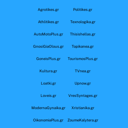
Agrotikes.gr
Politikes.gr
Athlitikes.gr
Texnologika.gr
AutoMotoPlus.gr
Thisishellas.gr
GnosiGiaOlous.gr
Topikanea.gr
GoneisPlus.gr
TourismosPlus.gr
Kultura.gr
TVnea.gr
Loatki.gr
Upnow.gr
Loveis.gr
VresSyntages.gr
ModernaGynaika.gr
Xristianika.gr
OikonomiaPlus.gr
ZoumeKalytera.gr