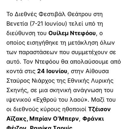
Το Διεθνές Φεστιβάλ Θεάτρου στη
Βενετία (7-21 Ιουνίου) τελεί υπό τη
διεύθυνση του
Ουίλεμ Ντεφόου
, ο
οποίος εισηγήθηκε τη μετάκληση όλων
των παραστάσεων που συμμετέχουν σε
αυτό. Τον Ντεφόου θα απολαύσουμε από
κοντά στις
24 Ιουνίου
, στην Αίθουσα
Σταύρος Νιάρχος της Εθνικής Λυρικής
Σκηνής, σε μια σκηνική ανάγνωση του
ιψενικού «Εχθρού του λαού». Μαζί του
οι διεθνούς κύρους ηθοποιοί
Τζέισον
Αϊζακς, Μπρίαν Ο’Μπερν
,
Φράνκι
Φέιζον
,
Ραφίκα Σαουίς.