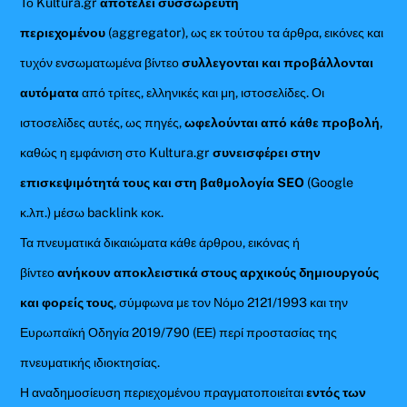
Το Kultura.gr
αποτελεί συσσωρευτή
περιεχομένου
(aggregator), ως εκ τούτου τα άρθρα, εικόνες και
τυχόν ενσωματωμένα βίντεο
συλλεγονται και προβάλλονται
αυτόματα
από τρίτες, ελληνικές και μη, ιστοσελίδες. Οι
ιστοσελίδες αυτές, ως πηγές,
ωφελούνται από κάθε προβολή
,
καθώς η εμφάνιση στο Kultura.gr
συνεισφέρει στην
επισκεψιμότητά τους και στη βαθμολογία SEO
(Google
κ.λπ.) μέσω backlink κοκ.
Τα πνευματικά δικαιώματα κάθε άρθρου, εικόνας ή
βίντεο
ανήκουν αποκλειστικά στους αρχικούς δημιουργούς
και φορείς τους
, σύμφωνα με τον Νόμο 2121/1993 και την
Ευρωπαϊκή Οδηγία 2019/790 (ΕΕ) περί προστασίας της
πνευματικής ιδιοκτησίας.
Η αναδημοσίευση περιεχομένου πραγματοποιείται
εντός των