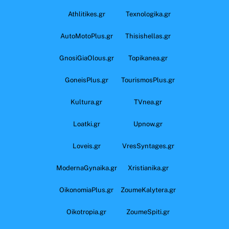
Athlitikes.gr
Texnologika.gr
AutoMotoPlus.gr
Thisishellas.gr
GnosiGiaOlous.gr
Topikanea.gr
GoneisPlus.gr
TourismosPlus.gr
Kultura.gr
TVnea.gr
Loatki.gr
Upnow.gr
Loveis.gr
VresSyntages.gr
ModernaGynaika.gr
Xristianika.gr
OikonomiaPlus.gr
ZoumeKalytera.gr
Oikotropia.gr
ZoumeSpiti.gr