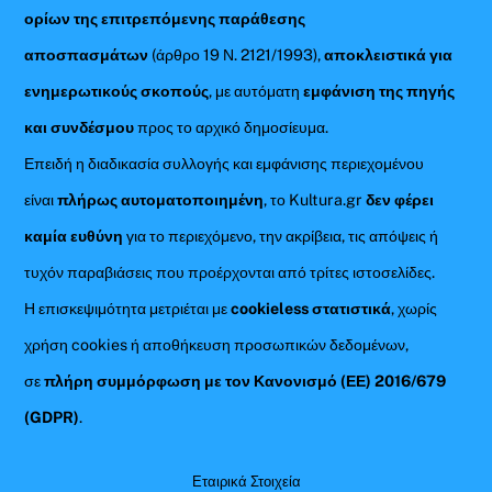
ορίων της επιτρεπόμενης παράθεσης
αποσπασμάτων
(άρθρο 19 Ν. 2121/1993),
αποκλειστικά για
ενημερωτικούς σκοπούς
, με αυτόματη
εμφάνιση της πηγής
και συνδέσμου
προς το αρχικό δημοσίευμα.
Επειδή η διαδικασία συλλογής και εμφάνισης περιεχομένου
είναι
πλήρως αυτοματοποιημένη
, το Kultura.gr
δεν φέρει
καμία ευθύνη
για το περιεχόμενο, την ακρίβεια, τις απόψεις ή
τυχόν παραβιάσεις που προέρχονται από τρίτες ιστοσελίδες.
Η επισκεψιμότητα μετριέται με
cookieless στατιστικά
, χωρίς
χρήση cookies ή αποθήκευση προσωπικών δεδομένων,
σε
πλήρη συμμόρφωση με τον Κανονισμό (ΕΕ) 2016/679
(GDPR)
.
Εταιρικά Στοιχεία