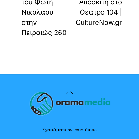
του Φώτη
Αποσκίτη στο
Νικολάου
Θέατρο 104 |
στην
CultureNow.gr
Πειραιώς 260
Back
To
Top
Σχετικά με αυτόν τον ιστότοπο