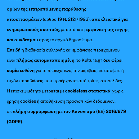
ορίων της επιτρεπόμενης παράθεσης
αποσπασμάτων
(άρθρο 19 Ν. 2121/1993),
αποκλειστικά για
ενημερωτικούς σκοπούς
, με αυτόματη
εμφάνιση της πηγής
και συνδέσμου
προς το αρχικό δημοσίευμα.
Επειδή η διαδικασία συλλογής και εμφάνισης περιεχομένου
είναι
πλήρως αυτοματοποιημένη
, το Kultura.gr
δεν φέρει
καμία ευθύνη
για το περιεχόμενο, την ακρίβεια, τις απόψεις ή
τυχόν παραβιάσεις που προέρχονται από τρίτες ιστοσελίδες.
Η επισκεψιμότητα μετριέται με
cookieless στατιστικά
, χωρίς
χρήση cookies ή αποθήκευση προσωπικών δεδομένων,
σε
πλήρη συμμόρφωση με τον Κανονισμό (ΕΕ) 2016/679
(GDPR)
.