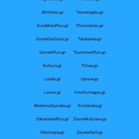
Athlitikes.gr
Texnologika.gr
AutoMotoPlus.gr
Thisishellas.gr
GnosiGiaOlous.gr
Topikanea.gr
GoneisPlus.gr
TourismosPlus.gr
Kultura.gr
TVnea.gr
Loatki.gr
Upnow.gr
Loveis.gr
VresSyntages.gr
ModernaGynaika.gr
Xristianika.gr
OikonomiaPlus.gr
ZoumeKalytera.gr
Oikotropia.gr
ZoumeSpiti.gr