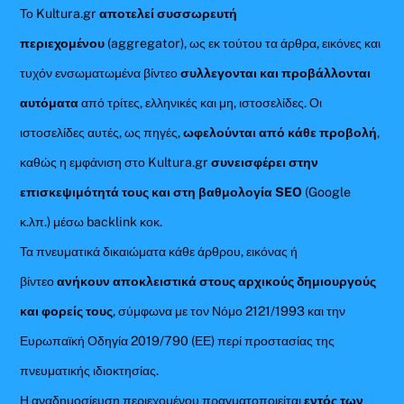
Το Kultura.gr
αποτελεί συσσωρευτή
περιεχομένου
(aggregator), ως εκ τούτου τα άρθρα, εικόνες και
τυχόν ενσωματωμένα βίντεο
συλλεγονται και προβάλλονται
αυτόματα
από τρίτες, ελληνικές και μη, ιστοσελίδες. Οι
ιστοσελίδες αυτές, ως πηγές,
ωφελούνται από κάθε προβολή
,
καθώς η εμφάνιση στο Kultura.gr
συνεισφέρει στην
επισκεψιμότητά τους και στη βαθμολογία SEO
(Google
κ.λπ.) μέσω backlink κοκ.
Τα πνευματικά δικαιώματα κάθε άρθρου, εικόνας ή
βίντεο
ανήκουν αποκλειστικά στους αρχικούς δημιουργούς
και φορείς τους
, σύμφωνα με τον Νόμο 2121/1993 και την
Ευρωπαϊκή Οδηγία 2019/790 (ΕΕ) περί προστασίας της
πνευματικής ιδιοκτησίας.
Η αναδημοσίευση περιεχομένου πραγματοποιείται
εντός των