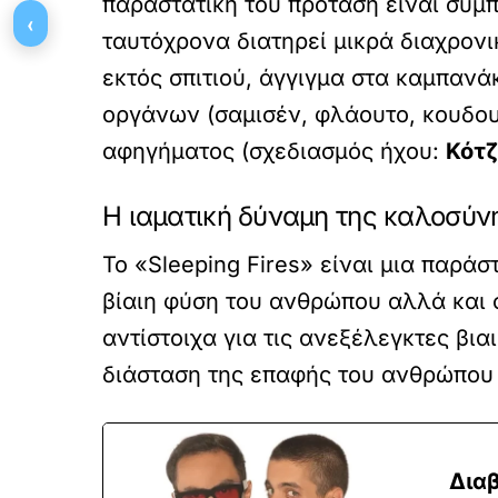
παραστατική του πρόταση είναι συμ
‹
ταυτόχρονα διατηρεί μικρά διαχρονι
εκτός σπιτιού, άγγιγμα στα καμπανά
οργάνων (σαμισέν, φλάουτο, κουδου
αφηγήματος (σχεδιασμός ήχου:
Κότζ
Η ιαματική δύναμη της καλοσύν
Το «Sleeping Fires» είναι μια παρά
βίαιη φύση του ανθρώπου αλλά και 
αντίστοιχα για τις ανεξέλεγκτες βι
διάσταση της επαφής του ανθρώπου μ
Διαβ