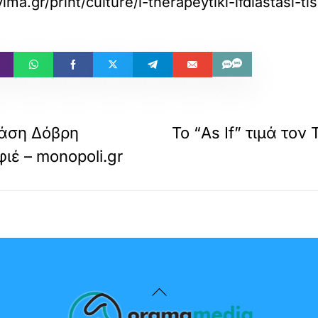
ma.gr/print/culture/i-therapeytiki-lfdiastasi-tis
άση Δόβρη
Το “As If” τιμά τον
ιέ – monopoli.gr
Back
To