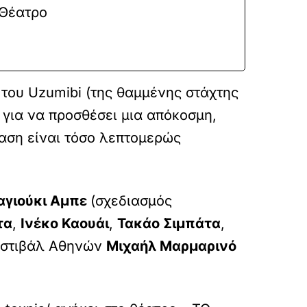
 Θέατρο
r
 του Uzumibi (της θαμμένης στάχτης
) για να προσθέσει μια απόκοσμη,
αση είναι τόσο λεπτομερώς
γιούκι Αμπε
(σχεδιασμός
τα
,
Ινέκο Καουάι
,
Τακάο Σιμπάτα
,
Φεστιβάλ Αθηνών
Μιχαήλ Μαρμαρινό