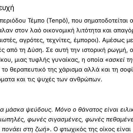
ευχή
 περιόδου Τέμπο (Tenpō), που σηματοδοτείται 
βαλαν στον λαό οικονομική λιτότητα και απαγό
μιστές, αγρότες, τεχνίτες, έμποροι). Αμέσως 
ς από τη Δύση. Σε αυτή την ιστορική ρωγμή, ο
 Ικου, μιας τυφλής γυναίκας, η οποία
«ασκεί τ
το θεραπευτικό της χάρισμα αλλά και τη σοφί
ώματα και τις ψυχές των ανθρώπων.
α μάσκα ψεύδους. Μόνο ο θάνατος είναι ειλι
σιωπηλές, φωνές σιγασμένες, φωνές πεθαμέν
υ πονάει στη ζωή»
. Ο φτωχικός της οίκος είνα