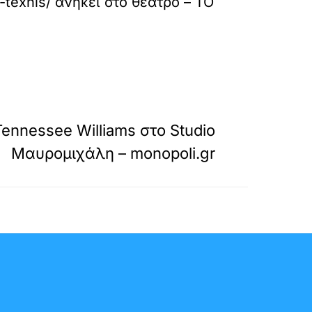
-texnis/
ανήκει στο
θέατρο – ΤΟ
»
ΕΠΟΜΕΝΟ
 Tennessee Williams στο Studio
Μαυρομιχάλη – monopoli.gr