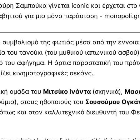
ύρη Σαμπούκα γίνεται iconic και έρχεται στο
βηττού για μια μόνο παράσταση - monopoli.g
ό συμβολισμό της φωτιάς μέσα από την έννοια
σία του τανούκι (του μυθικού ιαπωνικού ασβού
ό του αφήγημα. Η άρτια παραστατική του πρότ
ίζει κινηματογραφικές σεκάνς.
ική ομάδα του
Μιτσίκο Ινάντα
(σκηνικά),
Μασα
ούμια), στους ηθοποιούς του
Σουσούμου Ογκά
 όπως και στον καλλιτεχνικό διευθυντή του 