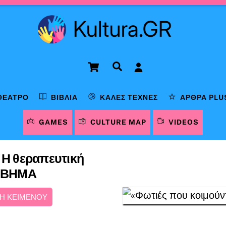
Cart
Αναζήτηση
ΘΈΑΤΡΟ
ΒΙΒΛΊΑ
ΚΑΛΈΣ ΤΈΧΝΕΣ
ΆΡΘΡΑ PLU
GAMES
CULTURE MAP
VIDEOS
 Η θεραπευτική
Ο ΒΗΜΑ
Η ΚΕΙΜΕΝΟΥ