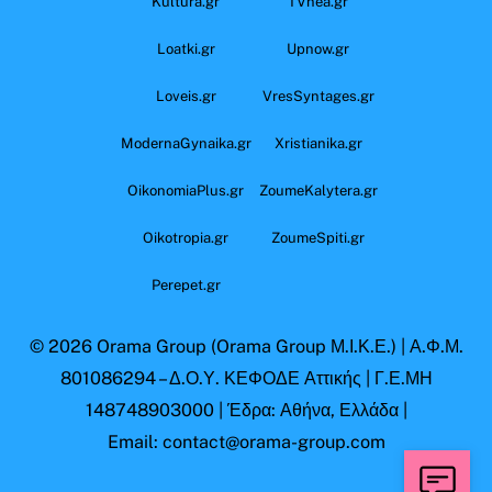
Kultura.gr
TVnea.gr
Loatki.gr
Upnow.gr
Loveis.gr
VresSyntages.gr
ModernaGynaika.gr
Xristianika.gr
OikonomiaPlus.gr
ZoumeKalytera.gr
Oikotropia.gr
ZoumeSpiti.gr
Perepet.gr
© 2026
Orama Group
(Orama Group Μ.Ι.Κ.Ε.) | Α.Φ.Μ.
801086294 – Δ.Ο.Υ. ΚΕΦΟΔΕ Αττικής | Γ.Ε.ΜΗ
148748903000 | Έδρα: Αθήνα, Ελλάδα |
Email: contact@orama-group.com