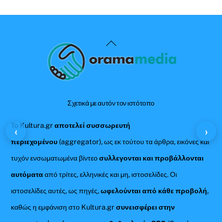
Back
To
Top
Σχετικά με αυτόν τον ιστότοπο
Το Kultura.gr
αποτελεί συσσωρευτή
‹
›
περιεχομένου
(aggregator), ως εκ τούτου τα άρθρα, εικόνες και
τυχόν ενσωματωμένα βίντεο
συλλεγονται και προβάλλονται
αυτόματα
από τρίτες, ελληνικές και μη, ιστοσελίδες. Οι
ιστοσελίδες αυτές, ως πηγές,
ωφελούνται από κάθε προβολή
,
καθώς η εμφάνιση στο Kultura.gr
συνεισφέρει στην