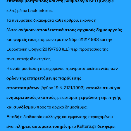
επισκεψιμότητά τους και στη βαθμολογία SEO
(Google
κ.λπ.) μέσω backlink κοκ.
Τα πνευματικά δικαιώματα κάθε άρθρου, εικόνας ή
βίντεο
ανήκουν αποκλειστικά στους αρχικούς δημιουργούς
και φορείς τους
, σύμφωνα με τον Νόμο 2121/1993 και την
Ευρωπαϊκή Οδηγία 2019/790 (ΕΕ) περί προστασίας της
πνευματικής ιδιοκτησίας.
Η αναδημοσίευση περιεχομένου πραγματοποιείται
εντός των
ορίων της επιτρεπόμενης παράθεσης
αποσπασμάτων
(άρθρο 19 Ν. 2121/1993),
αποκλειστικά για
ενημερωτικούς σκοπούς
, με αυτόματη
εμφάνιση της πηγής
και συνδέσμου
προς το αρχικό δημοσίευμα.
Επειδή η διαδικασία συλλογής και εμφάνισης περιεχομένου
είναι
πλήρως αυτοματοποιημένη
, το Kultura.gr
δεν φέρει