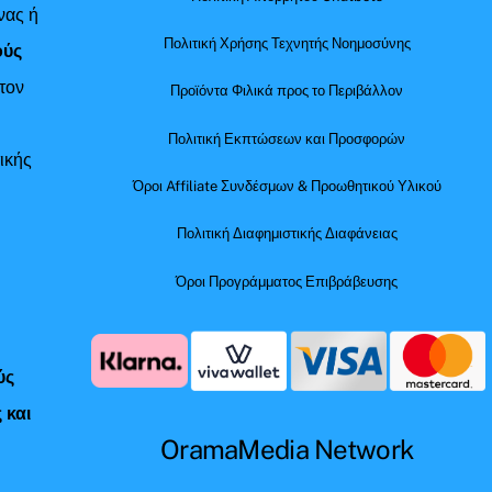
νας ή
Πολιτική Χρήσης Τεχνητής Νοημοσύνης
ούς
τον
Προϊόντα Φιλικά προς το Περιβάλλον
Πολιτική Εκπτώσεων και Προσφορών
ικής
Όροι Affiliate Συνδέσμων & Προωθητικού Υλικού
Πολιτική Διαφημιστικής Διαφάνειας
Όροι Προγράμματος Επιβράβευσης
ύς
 και
OramaMedia Network
ς