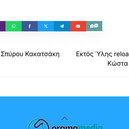
υ Σπύρου Κακατσάκη
Εκτός Ύλης reloa
Κώστα 
Back
To