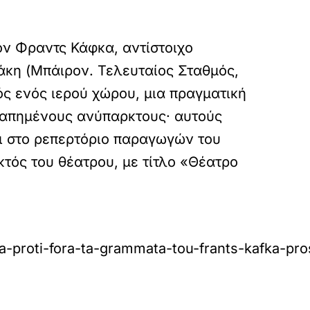
τον Φραντς Κάφκα, αντίστοιχο
άκη (Μπάιρον. Τελευταίος Σταθμός,
ός ενός ιερού χώρου, μια πραγματική
αγαπημένους ανύπαρκτους· αυτούς
αι στο ρεπερτόριο παραγωγών του
κτός του θέατρου, με τίτλο «Θέατρο
a-proti-fora-ta-grammata-tou-frants-kafka-pros