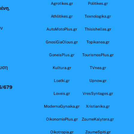
Agrotikes.gr
Politikes.gr
μένη
,
Athlitikes.gr
Texnologika.gr
όν
AutoMotoPlus.gr
Thisishellas.gr
GnosiGiaOlous.gr
Topikanea.gr
GoneisPlus.gr
TourismosPlus.gr
ευση
Kultura.gr
TVnea.gr
Loatki.gr
Upnow.gr
6/679
Loveis.gr
VresSyntages.gr
ModernaGynaika.gr
Xristianika.gr
OikonomiaPlus.gr
ZoumeKalytera.gr
Oikotropia.gr
ZoumeSpiti.gr