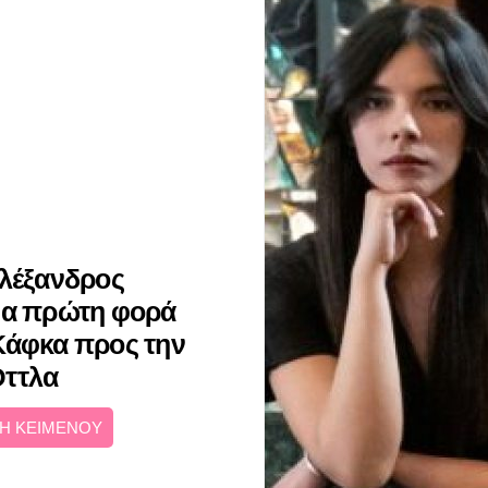
Αλέξανδρος
για πρώτη φορά
Κάφκα προς την
Όττλα
Η ΚΕΙΜΕΝΟΥ