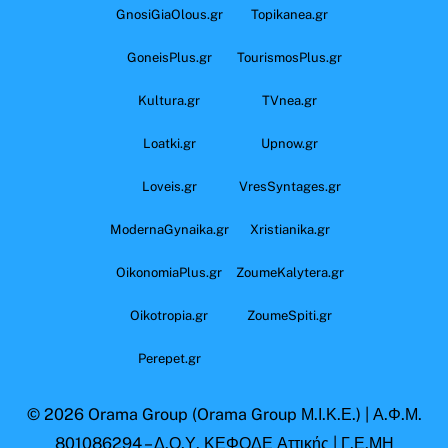
GnosiGiaOlous.gr
Topikanea.gr
GoneisPlus.gr
TourismosPlus.gr
Kultura.gr
TVnea.gr
Loatki.gr
Upnow.gr
Loveis.gr
VresSyntages.gr
ModernaGynaika.gr
Xristianika.gr
OikonomiaPlus.gr
ZoumeKalytera.gr
Oikotropia.gr
ZoumeSpiti.gr
Perepet.gr
© 2026
Orama Group
(Orama Group Μ.Ι.Κ.Ε.) | Α.Φ.Μ.
801086294 – Δ.Ο.Υ. ΚΕΦΟΔΕ Αττικής | Γ.Ε.ΜΗ