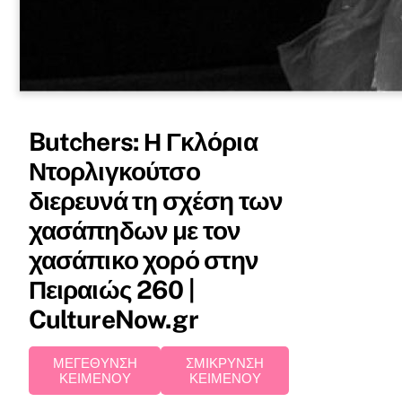
Butchers: Η Γκλόρια
Ντορλιγκούτσο
διερευνά τη σχέση των
χασάπηδων με τον
χασάπικο χορό στην
Πειραιώς 260 |
CultureNow.gr
ΜΕΓΕΘΥΝΣΗ
ΣΜΙΚΡΥΝΣΗ
ΚΕΙΜΕΝΟΥ
ΚΕΙΜΕΝΟΥ