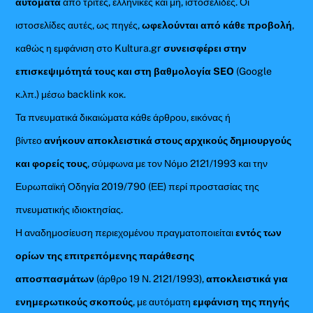
αυτόματα
από τρίτες, ελληνικές και μη, ιστοσελίδες. Οι
ιστοσελίδες αυτές, ως πηγές,
ωφελούνται από κάθε προβολή
,
καθώς η εμφάνιση στο Kultura.gr
συνεισφέρει στην
επισκεψιμότητά τους και στη βαθμολογία SEO
(Google
κ.λπ.) μέσω backlink κοκ.
Τα πνευματικά δικαιώματα κάθε άρθρου, εικόνας ή
βίντεο
ανήκουν αποκλειστικά στους αρχικούς δημιουργούς
και φορείς τους
, σύμφωνα με τον Νόμο 2121/1993 και την
Ευρωπαϊκή Οδηγία 2019/790 (ΕΕ) περί προστασίας της
πνευματικής ιδιοκτησίας.
Η αναδημοσίευση περιεχομένου πραγματοποιείται
εντός των
ορίων της επιτρεπόμενης παράθεσης
αποσπασμάτων
(άρθρο 19 Ν. 2121/1993),
αποκλειστικά για
ενημερωτικούς σκοπούς
, με αυτόματη
εμφάνιση της πηγής