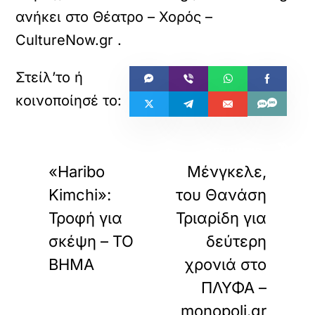
ανήκει στο
Θέατρο – Χορός –
CultureNow.gr
.
«
»
ΠΡΟΗΓΟΥΜΕΝΟ
ΕΠΟΜΕΝΟ
«Haribo
Μένγκελε,
Kimchi»:
του Θανάση
Τροφή για
Τριαρίδη για
σκέψη – ΤΟ
δεύτερη
ΒΗΜΑ
χρονιά στο
ΠΛΥΦΑ –
monopoli.gr