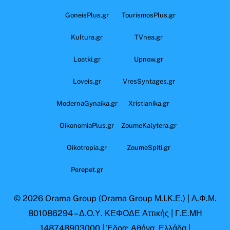
GoneisPlus.gr
TourismosPlus.gr
Kultura.gr
TVnea.gr
Loatki.gr
Upnow.gr
Loveis.gr
VresSyntages.gr
ModernaGynaika.gr
Xristianika.gr
OikonomiaPlus.gr
ZoumeKalytera.gr
Oikotropia.gr
ZoumeSpiti.gr
Perepet.gr
© 2026
Orama Group
(Orama Group Μ.Ι.Κ.Ε.) | Α.Φ.Μ.
801086294 – Δ.Ο.Υ. ΚΕΦΟΔΕ Αττικής | Γ.Ε.ΜΗ
148748903000 | Έδρα: Αθήνα, Ελλάδα |