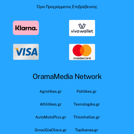
Όροι Προγράμματος Επιβράβευσης
OramaMedia Network
Agrotikes.gr
Politikes.gr
Athlitikes.gr
Texnologika.gr
AutoMotoPlus.gr
Thisishellas.gr
GnosiGiaOlous.gr
Topikanea.gr