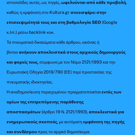
ιστοσελίδες αυτές, ως πηγές,
ωφελούνται από κάθε προβολή
,
καθώς η εμφάνιση στο Kultura.gr
συνεισφέρει στην
επισκεψιμότητά τους και στη βαθμολογία SEO
(Google
κ.λπ.) μέσω backlink κοκ.
Τα πνευματικά δικαιώματα κάθε άρθρου, εικόνας ή
βίντεο
ανήκουν αποκλειστικά στους αρχικούς δημιουργούς
και φορείς τους
, σύμφωνα με τον Νόμο 2121/1993 και την
Ευρωπαϊκή Οδηγία 2019/790 (ΕΕ) περί προστασίας της
πνευματικής ιδιοκτησίας.
Η αναδημοσίευση περιεχομένου πραγματοποιείται
εντός των
ορίων της επιτρεπόμενης παράθεσης
αποσπασμάτων
(άρθρο 19 Ν. 2121/1993),
αποκλειστικά για
ενημερωτικούς σκοπούς
, με αυτόματη
εμφάνιση της πηγής
και συνδέσμου
προς το αρχικό δημοσίευμα.