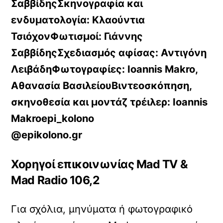
ΣαββίδηςΣκηνογραφία και
ενδυματολογία:
Κλαούντια
ΤσιόχονΦωτισμοί:
Γιάννης
ΣαββίδηςΣχεδιασμός αφίσας:
Αντιγόνη
ΛειβάδηΦωτογραφίες:
Ioannis Makro,
Αθανασία ΒασιλείουΒιντεοσκόπηση,
σκηνοθεσία και μοντάζ τρέιλερ:
Ioannis
Makroepi_kolono
@epikolono.gr
Χορηγοί επικοινωνίας Mad TV &
Mad Radio 106,2
Για σχόλια, μηνύματα ή φωτογραφικό