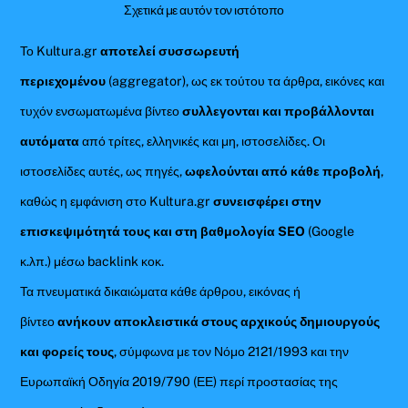
Σχετικά με αυτόν τον ιστότοπο
Το Kultura.gr
αποτελεί συσσωρευτή
περιεχομένου
(aggregator), ως εκ τούτου τα άρθρα, εικόνες και
τυχόν ενσωματωμένα βίντεο
συλλεγονται και προβάλλονται
αυτόματα
από τρίτες, ελληνικές και μη, ιστοσελίδες. Οι
ιστοσελίδες αυτές, ως πηγές,
ωφελούνται από κάθε προβολή
,
καθώς η εμφάνιση στο Kultura.gr
συνεισφέρει στην
επισκεψιμότητά τους και στη βαθμολογία SEO
(Google
κ.λπ.) μέσω backlink κοκ.
Τα πνευματικά δικαιώματα κάθε άρθρου, εικόνας ή
βίντεο
ανήκουν αποκλειστικά στους αρχικούς δημιουργούς
και φορείς τους
, σύμφωνα με τον Νόμο 2121/1993 και την
Ευρωπαϊκή Οδηγία 2019/790 (ΕΕ) περί προστασίας της