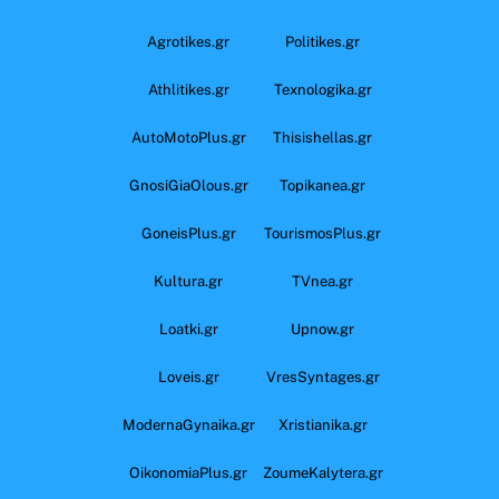
Agrotikes.gr
Politikes.gr
Athlitikes.gr
Texnologika.gr
AutoMotoPlus.gr
Thisishellas.gr
GnosiGiaOlous.gr
Topikanea.gr
GoneisPlus.gr
TourismosPlus.gr
Kultura.gr
TVnea.gr
Loatki.gr
Upnow.gr
Loveis.gr
VresSyntages.gr
ModernaGynaika.gr
Xristianika.gr
OikonomiaPlus.gr
ZoumeKalytera.gr