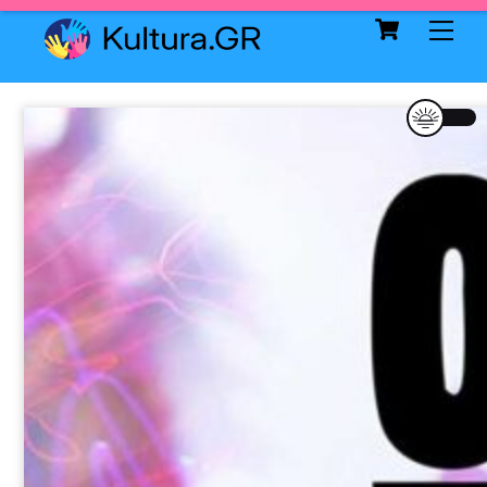
Cart
Skip
Me
to
content