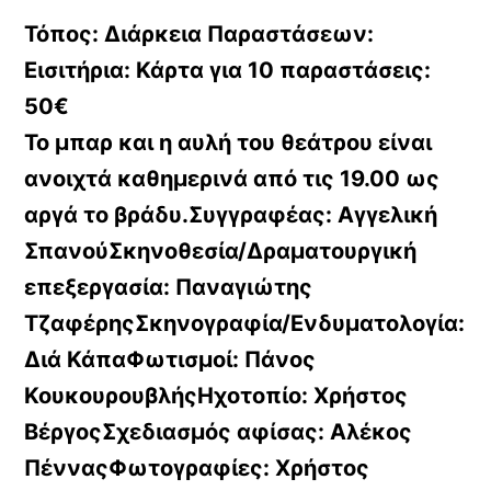
Τόπος:
Διάρκεια Παραστάσεων:
Εισιτήρια: Κάρτα για 10 παραστάσεις:
50€
Το μπαρ και η αυλή του θεάτρου είναι
ανοιχτά καθημερινά από τις 19.00 ως
αργά το βράδυ.Συγγραφέας:
Αγγελική
ΣπανούΣκηνοθεσία/Δραματουργική
επεξεργασία:
Παναγιώτης
ΤζαφέρηςΣκηνογραφία/Ενδυματολογία:
Διά ΚάπαΦωτισμοί:
Πάνος
ΚουκουρουβλήςΗχοτοπίο:
Χρήστος
ΒέργοςΣχεδιασμός αφίσας:
Αλέκος
ΠένναςΦωτογραφίες:
Χρήστος