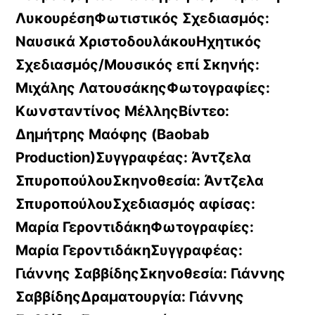
ΛυκουρέσηΦωτιστικός Σχεδιασμός:
Ναυσικά ΧριστοδουλάκουΗχητικός
Σχεδιασμός/Μουσικός επί Σκηνής:
Μιχάλης ΛατουσάκηςΦωτογραφίες:
Κωνσταντίνος ΜέλληςΒίντεο:
Δημήτρης Μαόφης (Baobab
Production)Συγγραφέας:
Άντζελα
ΣπυροπούλουΣκηνοθεσία:
Άντζελα
ΣπυροπούλουΣχεδιασμός αφίσας:
Μαρία ΓεροντιδάκηΦωτογραφίες:
Μαρία ΓεροντιδάκηΣυγγραφέας:
Γιάννης ΣαββίδηςΣκηνοθεσία:
Γιάννης
ΣαββίδηςΔραματουργία:
Γιάννης