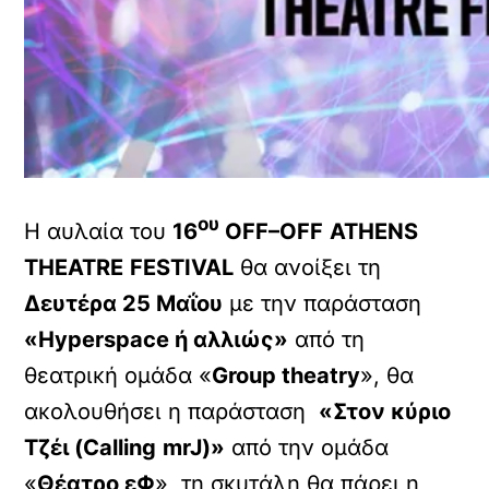
ου
H αυλαία του
16
OFF
–
OFF
ATHENS
THEATRE
FESTIVAL
θα ανοίξει τη
Δευτέρα 25 Μαΐου
με την παράσταση
«Hyperspace ή αλλιώς»
από τη
θεατρική ομάδα «
Group theatry
», θα
ακολουθήσει η παράσταση
«Στον κύριο
Τζέι (
Calling
mrJ
)
»
από την ομάδα
«
Θέατρο εΦ
», τη σκυτάλη θα πάρει η