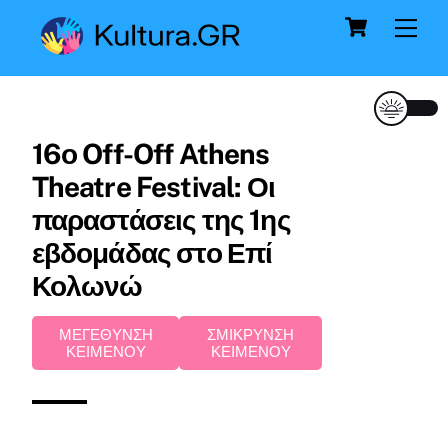
Cart
Skip
Me
to
content
16ο Off-Off Athens
Theatre Festival: Οι
παραστάσεις της 1ης
εβδομάδας στο Επί
Κολωνώ
ΜΕΓΕΘΥΝΣΗ
ΣΜΙΚΡΥΝΣΗ
ΚΕΙΜΕΝΟΥ
ΚΕΙΜΕΝΟΥ