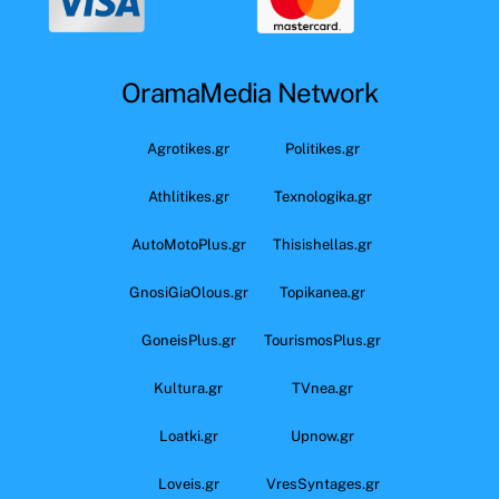
OramaMedia Network
Agrotikes.gr
Politikes.gr
Athlitikes.gr
Texnologika.gr
AutoMotoPlus.gr
Thisishellas.gr
GnosiGiaOlous.gr
Topikanea.gr
GoneisPlus.gr
TourismosPlus.gr
Kultura.gr
TVnea.gr
Loatki.gr
Upnow.gr
Loveis.gr
VresSyntages.gr