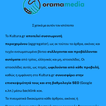
To
Top
Σχετικά με αυτόν τον ιστότοπο
Το Kultura.gr
αποτελεί συσσωρευτή
περιεχομένου
(aggregator), ως εκ τούτου τα άρθρα, εικόνες και
τυχόν ενσωματωμένα βίντεο
συλλεγονται και προβάλλονται
αυτόματα
από τρίτες, ελληνικές και μη, ιστοσελίδες. Οι
ιστοσελίδες αυτές, ως πηγές,
ωφελούνται από κάθε προβολή
,
καθώς η εμφάνιση στο Kultura.gr
συνεισφέρει στην
επισκεψιμότητά τους και στη βαθμολογία SEO
(Google
κ.λπ.) μέσω backlink κοκ.
Τα πνευματικά δικαιώματα κάθε άρθρου, εικόνας ή