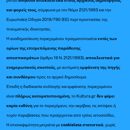
βίντεο
ανήκουν αποκλειστικά στους αρχικούς δημιουργούς
και φορείς τους
, σύμφωνα με τον Νόμο 2121/1993 και την
Ευρωπαϊκή Οδηγία 2019/790 (ΕΕ) περί προστασίας της
πνευματικής ιδιοκτησίας.
Η αναδημοσίευση περιεχομένου πραγματοποιείται
εντός των
ορίων της επιτρεπόμενης παράθεσης
αποσπασμάτων
(άρθρο 19 Ν. 2121/1993),
αποκλειστικά για
ενημερωτικούς σκοπούς
, με αυτόματη
εμφάνιση της πηγής
και συνδέσμου
προς το αρχικό δημοσίευμα.
Επειδή η διαδικασία συλλογής και εμφάνισης περιεχομένου
είναι
πλήρως αυτοματοποιημένη
, το Kultura.gr
δεν φέρει
καμία ευθύνη
για το περιεχόμενο, την ακρίβεια, τις απόψεις ή
τυχόν παραβιάσεις που προέρχονται από τρίτες ιστοσελίδες.
Η επισκεψιμότητα μετριέται με
cookieless στατιστικά
, χωρίς