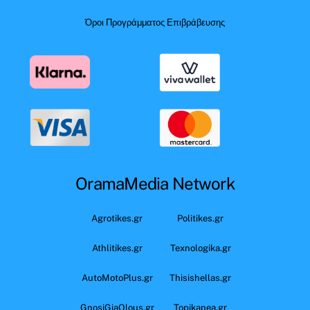
Όροι Προγράμματος Επιβράβευσης
OramaMedia Network
Agrotikes.gr
Politikes.gr
Athlitikes.gr
Texnologika.gr
AutoMotoPlus.gr
Thisishellas.gr
GnosiGiaOlous.gr
Topikanea.gr