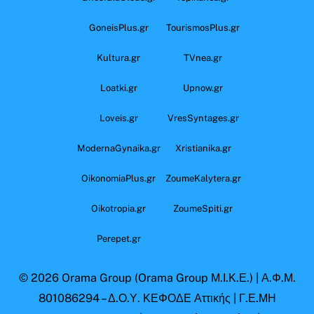
GoneisPlus.gr
TourismosPlus.gr
Kultura.gr
TVnea.gr
Loatki.gr
Upnow.gr
Loveis.gr
VresSyntages.gr
ModernaGynaika.gr
Xristianika.gr
OikonomiaPlus.gr
ZoumeKalytera.gr
Oikotropia.gr
ZoumeSpiti.gr
Perepet.gr
© 2026
Orama Group
(Orama Group Μ.Ι.Κ.Ε.) | Α.Φ.Μ.
801086294 – Δ.Ο.Υ. ΚΕΦΟΔΕ Αττικής | Γ.Ε.ΜΗ