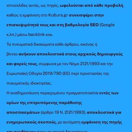
ιστοσελίδες αυτές, ως πηγές,
ωφελούνται από κάθε προβολή
,
καθώς η εμφάνιση στο Kultura.gr
συνεισφέρει στην
επισκεψιμότητά τους και στη βαθμολογία SEO
(Google
κ.λπ.) μέσω backlink κοκ.
Τα πνευματικά δικαιώματα κάθε άρθρου, εικόνας ή
βίντεο
ανήκουν αποκλειστικά στους αρχικούς δημιουργούς
και φορείς τους
, σύμφωνα με τον Νόμο 2121/1993 και την
Ευρωπαϊκή Οδηγία 2019/790 (ΕΕ) περί προστασίας της
πνευματικής ιδιοκτησίας.
Η αναδημοσίευση περιεχομένου πραγματοποιείται
εντός των
ορίων της επιτρεπόμενης παράθεσης
αποσπασμάτων
(άρθρο 19 Ν. 2121/1993),
αποκλειστικά για
ενημερωτικούς σκοπούς
, με αυτόματη
εμφάνιση της πηγής
και συνδέσμου
προς το αρχικό δημοσίευμα.