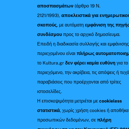
αποσπασμάτων
(άρθρο 19 Ν.
2121/1993),
αποκλειστικά για ενημερωτικο
σκοπούς
, με αυτόματη
εμφάνιση της πηγής
συνδέσμου
προς το αρχικό δημοσίευμα.
Επειδή η διαδικασία συλλογής και εμφάνιση
περιεχομένου είναι
πλήρως αυτοματοποιη
το Kultura.gr
δεν φέρει καμία ευθύνη
για το
περιεχόμενο, την ακρίβεια, τις απόψεις ή τυχ
παραβιάσεις που προέρχονται από τρίτες
ιστοσελίδες.
Η επισκεψιμότητα μετριέται με
cookieless
στατιστικά
, χωρίς χρήση cookies ή αποθήκ
προσωπικών δεδομένων, σε
πλήρη