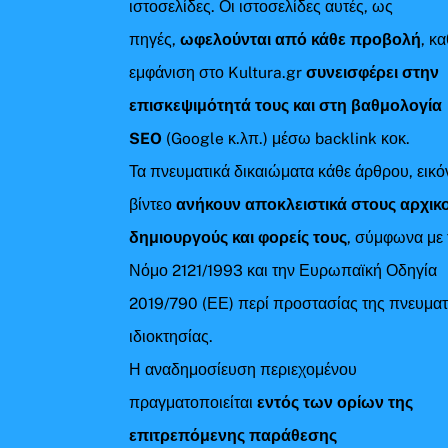
ιστοσελίδες. Οι ιστοσελίδες αυτές, ως
πηγές,
ωφελούνται από κάθε προβολή
, κ
εμφάνιση στο Kultura.gr
συνεισφέρει στην
επισκεψιμότητά τους και στη βαθμολογία
SEO
(Google κ.λπ.) μέσω backlink κοκ.
Τα πνευματικά δικαιώματα κάθε άρθρου, εικό
βίντεο
ανήκουν αποκλειστικά στους αρχικ
δημιουργούς και φορείς τους
, σύμφωνα με 
Νόμο 2121/1993 και την Ευρωπαϊκή Οδηγία
2019/790 (ΕΕ) περί προστασίας της πνευματ
ιδιοκτησίας.
Η αναδημοσίευση περιεχομένου
πραγματοποιείται
εντός των ορίων της
επιτρεπόμενης παράθεσης