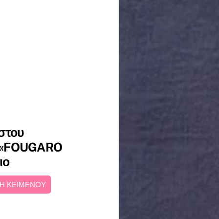
στου
ο «FOUGARO
ιο
Η ΚΕΙΜΕΝΟΥ