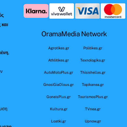
ύς
 και
OramaMedia Network
ς
Agrotikes.gr
Politikes.gr
μένη
,
Athlitikes.gr
Texnologika.gr
όν
AutoMotoPlus.gr
Thisishellas.gr
GnosiGiaOlous.gr
Topikanea.gr
GoneisPlus.gr
TourismosPlus.gr
ευση
Kultura.gr
TVnea.gr
Loatki.gr
Upnow.gr