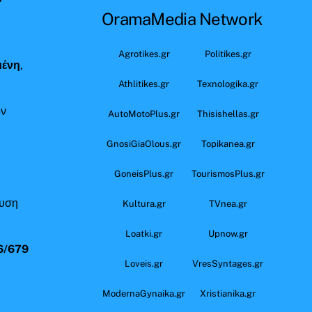
OramaMedia Network
ς
Agrotikes.gr
Politikes.gr
μένη
,
Athlitikes.gr
Texnologika.gr
όν
AutoMotoPlus.gr
Thisishellas.gr
GnosiGiaOlous.gr
Topikanea.gr
GoneisPlus.gr
TourismosPlus.gr
ευση
Kultura.gr
TVnea.gr
Loatki.gr
Upnow.gr
6/679
Loveis.gr
VresSyntages.gr
ModernaGynaika.gr
Xristianika.gr