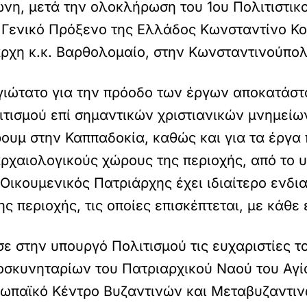
νη, μετά την ολοκλήρωση του 1ου Πολιτιστι
 Γενικό Πρόξενο της Ελλάδος Κωνσταντίνο Κ
άρχη κ.κ. Βαρθολομαίο, στην Κωνσταντινούπολ
ώτατο για την πρόοδο των έργων αποκατάστασ
ιτισμού επί σημαντικών χριστιανικών μνημείων
ρουμ στην Καππαδοκία, καθώς και για τα έργα
αρχαιολογικούς χώρους της περιοχής, από το 
 Οικουμενικός Πατριάρχης έχει ιδιαίτερο ενδι
ς περιοχής, τις οποίες επισκέπτεται, με κάθε 
 στην υπουργό Πολιτισμού τις ευχαριστίες το
οσκυνηταρίων του Πατριαρχικού Ναού του Αγίο
ωπαϊκό Κέντρο Βυζαντινών και Μεταβυζαντι