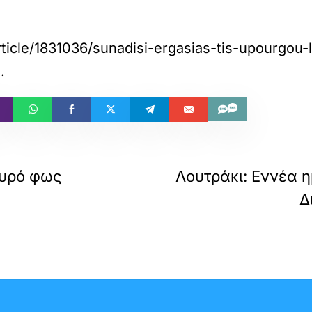
rticle/1831036/sunadisi-ergasias-tis-upourgo
.
μυρό φως
Λουτράκι: Εννέα η
Δ