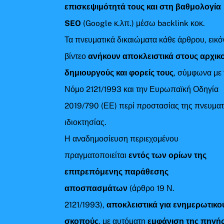
επισκεψιμότητά τους και στη βαθμολογία
SEO
(Google κ.λπ.) μέσω backlink κοκ.
Τα πνευματικά δικαιώματα κάθε άρθρου, εικό
βίντεο
ανήκουν αποκλειστικά στους αρχικ
δημιουργούς και φορείς τους
, σύμφωνα με 
Νόμο 2121/1993 και την Ευρωπαϊκή Οδηγία
2019/790 (ΕΕ) περί προστασίας της πνευματ
ιδιοκτησίας.
Η αναδημοσίευση περιεχομένου
πραγματοποιείται
εντός των ορίων της
επιτρεπόμενης παράθεσης
αποσπασμάτων
(άρθρο 19 Ν.
2121/1993),
αποκλειστικά για ενημερωτικο
σκοπούς
, με αυτόματη
εμφάνιση της πηγής