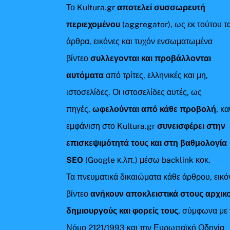
Το Kultura.gr
αποτελεί συσσωρευτή
περιεχομένου
(aggregator), ως εκ τούτου τ
άρθρα, εικόνες και τυχόν ενσωματωμένα
βίντεο
συλλεγονται και προβάλλονται
αυτόματα
από τρίτες, ελληνικές και μη,
ιστοσελίδες. Οι ιστοσελίδες αυτές, ως
πηγές,
ωφελούνται από κάθε προβολή
, κ
εμφάνιση στο Kultura.gr
συνεισφέρει στην
επισκεψιμότητά τους και στη βαθμολογία
SEO
(Google κ.λπ.) μέσω backlink κοκ.
Τα πνευματικά δικαιώματα κάθε άρθρου, εικό
βίντεο
ανήκουν αποκλειστικά στους αρχικ
δημιουργούς και φορείς τους
, σύμφωνα με 
Νόμο 2121/1993 και την Ευρωπαϊκή Οδηγία