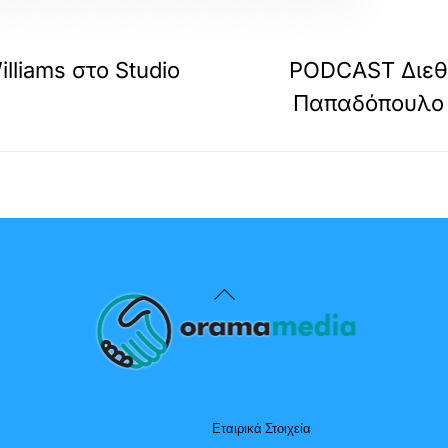
liams στο Studio
PODCAST Διεθ
Παπαδόπουλο σ
Back
To
Top
Εταιρικά Στοιχεία