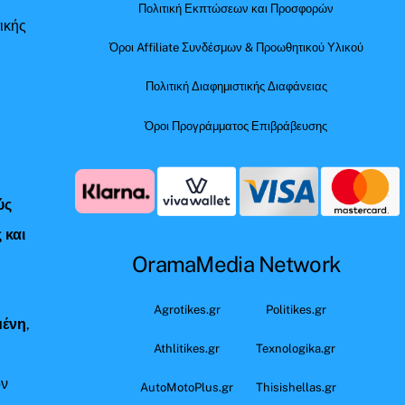
Πολιτική Εκπτώσεων και Προσφορών
ικής
Όροι Affiliate Συνδέσμων & Προωθητικού Υλικού
Πολιτική Διαφημιστικής Διαφάνειας
Όροι Προγράμματος Επιβράβευσης
ύς
 και
OramaMedia Network
ς
Agrotikes.gr
Politikes.gr
μένη
,
Athlitikes.gr
Texnologika.gr
όν
AutoMotoPlus.gr
Thisishellas.gr