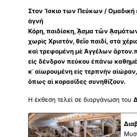
Στον ‘Ισκιο των Πεύκων / Ομαδική 
ἁγνή
Κόρη, παιδίσκη, ᾎσμα τῶν ᾈσμάτων
χωρὶς Χριστόν, θεῖο παιδί, στὰ χέρι
καὶ τρεφομένη μὲ Ἀγγέλων ἄρτον.π
εἰς δένδρον πεύκου ἐπάνω καθημέ
κ᾿ αἰωρουμένη εἰς τερπνὴν αἰώραν
ὅπως αἱ κορασίδες συνηθίζουν.
Η έκθεση τελεί σε διοργάνωση του
Δ
Δια
Μυστ