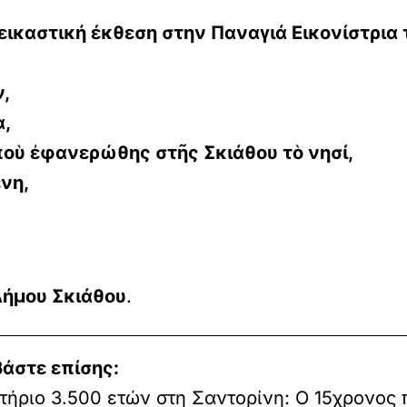
εικαστική έκθεση στην Παναγιά Εικονίστρια 
,
α,
οὺ ἐφανερώθης στῆς Σκιάθου τὸ νησί,
νη,
,
ήμου Σκιάθου
.
βάστε επίσης:
ήριο 3.500 ετών στη Σαντορίνη: Ο 15χρονος 