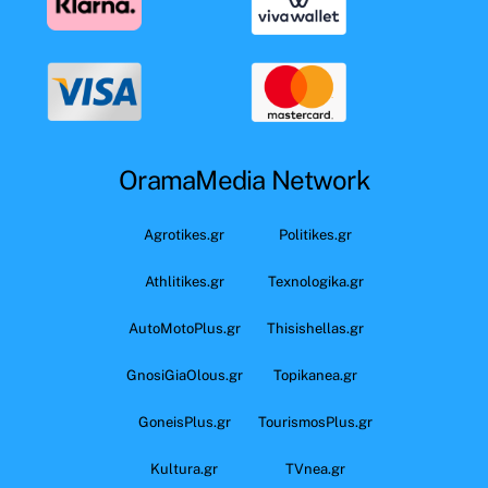
OramaMedia Network
Agrotikes.gr
Politikes.gr
Athlitikes.gr
Texnologika.gr
AutoMotoPlus.gr
Thisishellas.gr
GnosiGiaOlous.gr
Topikanea.gr
GoneisPlus.gr
TourismosPlus.gr
Kultura.gr
TVnea.gr