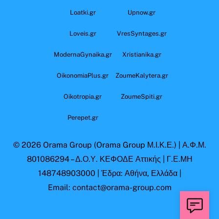
Loatki.gr
Upnow.gr
Loveis.gr
VresSyntages.gr
ModernaGynaika.gr
Xristianika.gr
OikonomiaPlus.gr
ZoumeKalytera.gr
Oikotropia.gr
ZoumeSpiti.gr
Perepet.gr
© 2026
Orama Group
(Orama Group Μ.Ι.Κ.Ε.) | Α.Φ.Μ.
801086294 – Δ.Ο.Υ. ΚΕΦΟΔΕ Αττικής | Γ.Ε.ΜΗ
148748903000 | Έδρα: Αθήνα, Ελλάδα |
Email: contact@orama-group.com