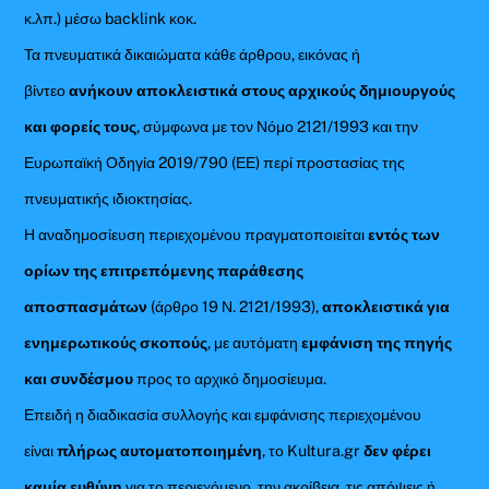
κ.λπ.) μέσω backlink κοκ.
Τα πνευματικά δικαιώματα κάθε άρθρου, εικόνας ή
βίντεο
ανήκουν αποκλειστικά στους αρχικούς δημιουργούς
και φορείς τους
, σύμφωνα με τον Νόμο 2121/1993 και την
Ευρωπαϊκή Οδηγία 2019/790 (ΕΕ) περί προστασίας της
πνευματικής ιδιοκτησίας.
Η αναδημοσίευση περιεχομένου πραγματοποιείται
εντός των
ορίων της επιτρεπόμενης παράθεσης
αποσπασμάτων
(άρθρο 19 Ν. 2121/1993),
αποκλειστικά για
ενημερωτικούς σκοπούς
, με αυτόματη
εμφάνιση της πηγής
και συνδέσμου
προς το αρχικό δημοσίευμα.
Επειδή η διαδικασία συλλογής και εμφάνισης περιεχομένου
είναι
πλήρως αυτοματοποιημένη
, το Kultura.gr
δεν φέρει
καμία ευθύνη
για το περιεχόμενο, την ακρίβεια, τις απόψεις ή