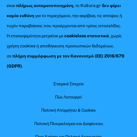
είναι
πλήρως αυτοματοποιημένη
, το Kultura.gr
δεν φέρει
καμία ευθύνη
για το περιεχόμενο, την ακρίβεια, τις απόψεις ή
τυχόν παραβιάσεις που προέρχονται από τρίτες ιστοσελίδες.
Η επισκεψιμότητα μετριέται με
cookieless στατιστικά
, χωρίς
χρήση cookies ή αποθήκευση προσωπικών δεδομένων,
σε
πλήρη συμμόρφωση με τον Κανονισμό (ΕΕ) 2016/679
(GDPR)
.
Εταιρικά Στοιχεία
Πώς Λειτουργεί
Πολιτική Απορρήτου & Cookies
Πολιτική Πλουραλισμού και Διαφάνειας
Όροι Χρήσης και Πολιτική Λειτουργίας