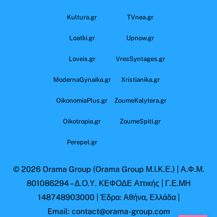
Kultura.gr
TVnea.gr
Loatki.gr
Upnow.gr
Loveis.gr
VresSyntages.gr
ModernaGynaika.gr
Xristianika.gr
OikonomiaPlus.gr
ZoumeKalytera.gr
Oikotropia.gr
ZoumeSpiti.gr
Perepet.gr
© 2026
Orama Group
(Orama Group Μ.Ι.Κ.Ε.) | Α.Φ.Μ.
801086294 – Δ.Ο.Υ. ΚΕΦΟΔΕ Αττικής | Γ.Ε.ΜΗ
148748903000 | Έδρα: Αθήνα, Ελλάδα |
Email: contact@orama-group.com