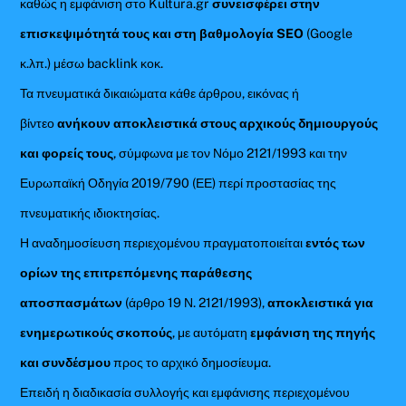
καθώς η εμφάνιση στο Kultura.gr
συνεισφέρει στην
επισκεψιμότητά τους και στη βαθμολογία SEO
(Google
κ.λπ.) μέσω backlink κοκ.
Τα πνευματικά δικαιώματα κάθε άρθρου, εικόνας ή
βίντεο
ανήκουν αποκλειστικά στους αρχικούς δημιουργούς
και φορείς τους
, σύμφωνα με τον Νόμο 2121/1993 και την
Ευρωπαϊκή Οδηγία 2019/790 (ΕΕ) περί προστασίας της
πνευματικής ιδιοκτησίας.
Η αναδημοσίευση περιεχομένου πραγματοποιείται
εντός των
ορίων της επιτρεπόμενης παράθεσης
αποσπασμάτων
(άρθρο 19 Ν. 2121/1993),
αποκλειστικά για
ενημερωτικούς σκοπούς
, με αυτόματη
εμφάνιση της πηγής
και συνδέσμου
προς το αρχικό δημοσίευμα.
Επειδή η διαδικασία συλλογής και εμφάνισης περιεχομένου