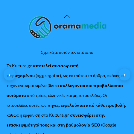
Back
To
Top
Σχετικά με αυτόν τον ιστότοπο
Το Kultura.gr
αποτελεί συσσωρευτή
‹
›
περιεχομένου
(aggregator), ως εκ τούτου τα άρθρα, εικόνες και
τυχόν ενσωματωμένα βίντεο
συλλεγονται και προβάλλονται
αυτόματα
από τρίτες, ελληνικές και μη, ιστοσελίδες. Οι
ιστοσελίδες αυτές, ως πηγές,
ωφελούνται από κάθε προβολή
,
καθώς η εμφάνιση στο Kultura.gr
συνεισφέρει στην
επισκεψιμότητά τους και στη βαθμολογία SEO
(Google