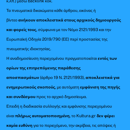
κ.λπ.) μέσω backlink κοκ.
Τα πνευματικά δικαιώματα κάθε άρθρου, εικόνας ή
βίντεο
ανήκουν αποκλειστικά στους αρχικούς δημιουργούς
και φορείς τους
, σύμφωνα με τον Νόμο 2121/1993 και την
Ευρωπαϊκή Οδηγία 2019/790 (ΕΕ) περί προστασίας της
πνευματικής ιδιοκτησίας.
Η αναδημοσίευση περιεχομένου πραγματοποιείται
εντός των
ορίων της επιτρεπόμενης παράθεσης
αποσπασμάτων
(άρθρο 19 Ν. 2121/1993),
αποκλειστικά για
ενημερωτικούς σκοπούς
, με αυτόματη
εμφάνιση της πηγής
και συνδέσμου
προς το αρχικό δημοσίευμα.
Επειδή η διαδικασία συλλογής και εμφάνισης περιεχομένου
είναι
πλήρως αυτοματοποιημένη
, το Kultura.gr
δεν φέρει
καμία ευθύνη
για το περιεχόμενο, την ακρίβεια, τις απόψεις ή