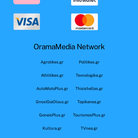
OramaMedia Network
Agrotikes.gr
Politikes.gr
Athlitikes.gr
Texnologika.gr
AutoMotoPlus.gr
Thisishellas.gr
GnosiGiaOlous.gr
Topikanea.gr
GoneisPlus.gr
TourismosPlus.gr
Kultura.gr
TVnea.gr