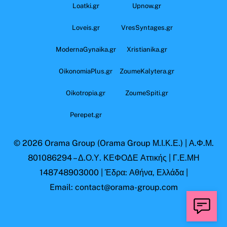
Loatki.gr
Upnow.gr
Loveis.gr
VresSyntages.gr
ModernaGynaika.gr
Xristianika.gr
OikonomiaPlus.gr
ZoumeKalytera.gr
Oikotropia.gr
ZoumeSpiti.gr
Perepet.gr
© 2026
Orama Group
(Orama Group Μ.Ι.Κ.Ε.) | Α.Φ.Μ.
801086294 – Δ.Ο.Υ. ΚΕΦΟΔΕ Αττικής | Γ.Ε.ΜΗ
148748903000 | Έδρα: Αθήνα, Ελλάδα |
Email: contact@orama-group.com