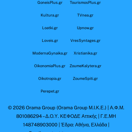
GoneisPlus.gr
TourismosPlus.gr
Kultura.gr
TVnea.gr
Loatki.gr
Upnow.gr
Loveis.gr
VresSyntages.gr
ModernaGynaika.gr
Xristianika.gr
OikonomiaPlus.gr
ZoumeKalytera.gr
Oikotropia.gr
ZoumeSpiti.gr
Perepet.gr
© 2026
Orama Group
(Orama Group Μ.Ι.Κ.Ε.) | Α.Φ.Μ.
801086294 – Δ.Ο.Υ. ΚΕΦΟΔΕ Αττικής | Γ.Ε.ΜΗ
148748903000 | Έδρα: Αθήνα, Ελλάδα |