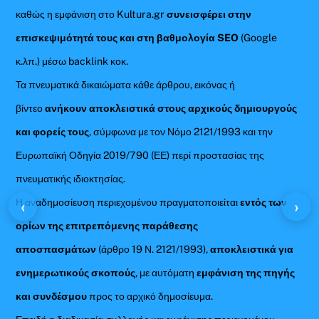
καθώς η εμφάνιση στο Kultura.gr
συνεισφέρει στην
επισκεψιμότητά τους και στη βαθμολογία SEO
(Google
κ.λπ.) μέσω backlink κοκ.
Τα πνευματικά δικαιώματα κάθε άρθρου, εικόνας ή
βίντεο
ανήκουν αποκλειστικά στους αρχικούς δημιουργούς
και φορείς τους
, σύμφωνα με τον Νόμο 2121/1993 και την
Ευρωπαϊκή Οδηγία 2019/790 (ΕΕ) περί προστασίας της
πνευματικής ιδιοκτησίας.
Η αναδημοσίευση περιεχομένου πραγματοποιείται
εντός των
‹
›
ορίων της επιτρεπόμενης παράθεσης
αποσπασμάτων
(άρθρο 19 Ν. 2121/1993),
αποκλειστικά για
ενημερωτικούς σκοπούς
, με αυτόματη
εμφάνιση της πηγής
και συνδέσμου
προς το αρχικό δημοσίευμα.