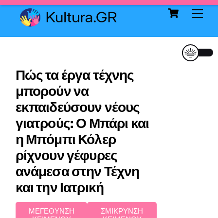
Cart
Skip
Me
to
content
Πώς τα έργα τέχνης
μπορούν να
εκπαιδεύσουν νέους
γιατρούς: Ο Μπάρι και
η Μπόμπι Κόλερ
ρίχνουν γέφυρες
ανάμεσα στην Τέχνη
και την Ιατρική
ΜΕΓΕΘΥΝΣΗ
ΣΜΙΚΡΥΝΣΗ