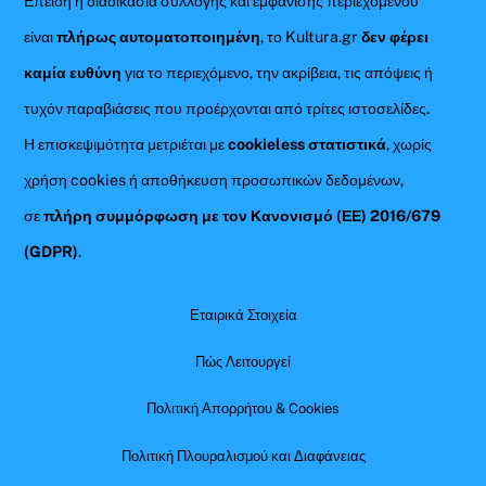
Επειδή η διαδικασία συλλογής και εμφάνισης περιεχομένου
είναι
πλήρως αυτοματοποιημένη
, το Kultura.gr
δεν φέρει
καμία ευθύνη
για το περιεχόμενο, την ακρίβεια, τις απόψεις ή
τυχόν παραβιάσεις που προέρχονται από τρίτες ιστοσελίδες.
Η επισκεψιμότητα μετριέται με
cookieless στατιστικά
, χωρίς
χρήση cookies ή αποθήκευση προσωπικών δεδομένων,
σε
πλήρη συμμόρφωση με τον Κανονισμό (ΕΕ) 2016/679
(GDPR)
.
Εταιρικά Στοιχεία
Πώς Λειτουργεί
Πολιτική Απορρήτου & Cookies
Πολιτική Πλουραλισμού και Διαφάνειας