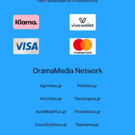
Όροι Προγράμματος Επιβράβευσης
OramaMedia Network
Agrotikes.gr
Politikes.gr
Athlitikes.gr
Texnologika.gr
AutoMotoPlus.gr
Thisishellas.gr
GnosiGiaOlous.gr
Topikanea.gr