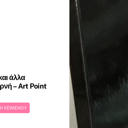
και άλλα
νή – Art Point
Η ΚΕΙΜΕΝΟΥ