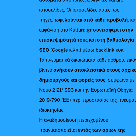
ιστοσελίδες. Οι ιστοσελίδες αυτές, ως
πηγές,
ωφελούνται από κάθε προβολή
, κ
εμφάνιση στο Kultura.gr
συνεισφέρει στην
επισκεψιμότητά τους και στη βαθμολογία
SEO
(Google κ.λπ.) μέσω backlink κοκ.
Τα πνευματικά δικαιώματα κάθε άρθρου, εικό
βίντεο
ανήκουν αποκλειστικά στους αρχικ
δημιουργούς και φορείς τους
, σύμφωνα με 
Νόμο 2121/1993 και την Ευρωπαϊκή Οδηγία
2019/790 (ΕΕ) περί προστασίας της πνευματ
ιδιοκτησίας.
Η αναδημοσίευση περιεχομένου
πραγματοποιείται
εντός των ορίων της