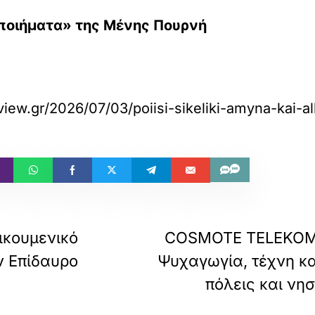
 ποιήματα» της Μένης Πουρνή
tview.gr/2026/07/03/poiisi-sikeliki-amyna-kai-a
ικουμενικό
COSMOTE TELEKOM 
ν Επίδαυρο
Ψυχαγωγία, τέχνη κα
πόλεις και νησ