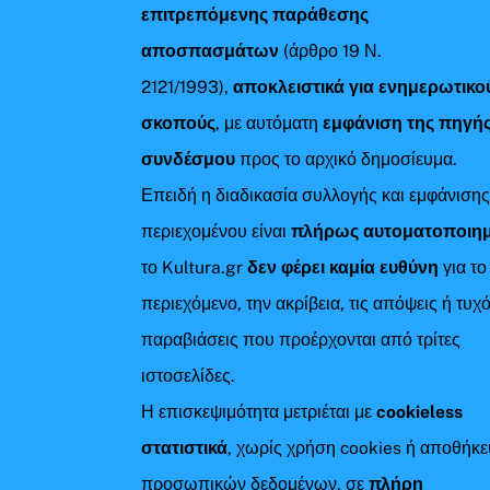
επιτρεπόμενης παράθεσης
αποσπασμάτων
(άρθρο 19 Ν.
2121/1993),
αποκλειστικά για ενημερωτικο
σκοπούς
, με αυτόματη
εμφάνιση της πηγής
συνδέσμου
προς το αρχικό δημοσίευμα.
Επειδή η διαδικασία συλλογής και εμφάνιση
περιεχομένου είναι
πλήρως αυτοματοποιη
το Kultura.gr
δεν φέρει καμία ευθύνη
για το
περιεχόμενο, την ακρίβεια, τις απόψεις ή τυχ
παραβιάσεις που προέρχονται από τρίτες
ιστοσελίδες.
Η επισκεψιμότητα μετριέται με
cookieless
στατιστικά
, χωρίς χρήση cookies ή αποθήκ
προσωπικών δεδομένων, σε
πλήρη