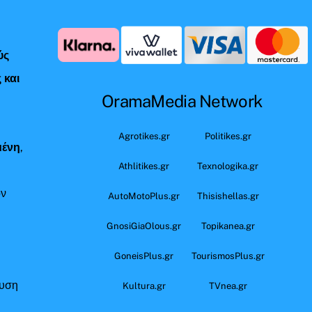
ύς
 και
OramaMedia Network
ς
Agrotikes.gr
Politikes.gr
μένη
,
Athlitikes.gr
Texnologika.gr
όν
AutoMotoPlus.gr
Thisishellas.gr
GnosiGiaOlous.gr
Topikanea.gr
GoneisPlus.gr
TourismosPlus.gr
ευση
Kultura.gr
TVnea.gr