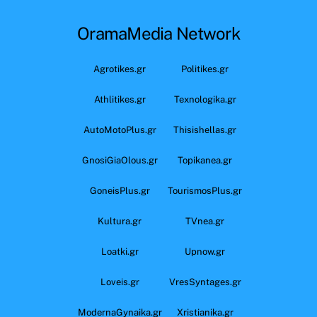
OramaMedia Network
Agrotikes.gr
Politikes.gr
Athlitikes.gr
Texnologika.gr
AutoMotoPlus.gr
Thisishellas.gr
GnosiGiaOlous.gr
Topikanea.gr
GoneisPlus.gr
TourismosPlus.gr
Kultura.gr
TVnea.gr
Loatki.gr
Upnow.gr
Loveis.gr
VresSyntages.gr
ModernaGynaika.gr
Xristianika.gr