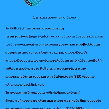
Top
Σχετικά με αυτόν τον ιστότοπο
Το Kultura.gr
αποτελεί συσσωρευτή
περιεχομένου
(aggregator), ως εκ τούτου τα άρθρα, εικόνες και
τυχόν ενσωματωμένα βίντεο
συλλεγονται και προβάλλονται
αυτόματα
από τρίτες, ελληνικές και μη, ιστοσελίδες. Οι
ιστοσελίδες αυτές, ως πηγές,
ωφελούνται από κάθε προβολή
,
καθώς η εμφάνιση στο Kultura.gr
συνεισφέρει στην
επισκεψιμότητά τους και στη βαθμολογία SEO
(Google
κ.λπ.) μέσω backlink κοκ.
Τα πνευματικά δικαιώματα κάθε άρθρου, εικόνας ή
βίντεο
ανήκουν αποκλειστικά στους αρχικούς δημιουργούς
και φορείς τους
, σύμφωνα με τον Νόμο 2121/1993 και την